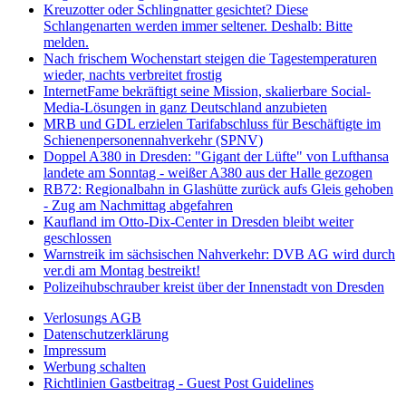
Kreuzotter oder Schlingnatter gesichtet? Diese
Schlangenarten werden immer seltener. Deshalb: Bitte
melden.
Nach frischem Wochenstart steigen die Tagestemperaturen
wieder, nachts verbreitet frostig
InternetFame bekräftigt seine Mission, skalierbare Social-
Media-Lösungen in ganz Deutschland anzubieten
MRB und GDL erzielen Tarifabschluss für Beschäftigte im
Schienenpersonennahverkehr (SPNV)
Doppel A380 in Dresden: "Gigant der Lüfte" von Lufthansa
landete am Sonntag - weißer A380 aus der Halle gezogen
RB72: Regionalbahn in Glashütte zurück aufs Gleis gehoben
- Zug am Nachmittag abgefahren
Kaufland im Otto-Dix-Center in Dresden bleibt weiter
geschlossen
Warnstreik im sächsischen Nahverkehr: DVB AG wird durch
ver.di am Montag bestreikt!
Polizeihubschrauber kreist über der Innenstadt von Dresden
Verlosungs AGB
Datenschutzerklärung
Impressum
Werbung schalten
Richtlinien Gastbeitrag - Guest Post Guidelines