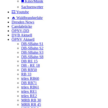
◼️ Kino/Musik
Sachsenwetter
🎞️ Youtube
🔥 Waldbrandgefahr
Dresden News
Carolabrücke
ÖPNV-DD
DVB Aktuell
ÖPNV Aktuell
DB-SBahn S1
DB-SBahn S2
DB-SBahn S3
DB-SBahn S8
DB RE 15
DB - RE 18
DB RB50
RB 33
trilex RB60
DB RB71
trilex RB61
trilex RE1
trilex RE2
MRB RB 30
MRB RB 45