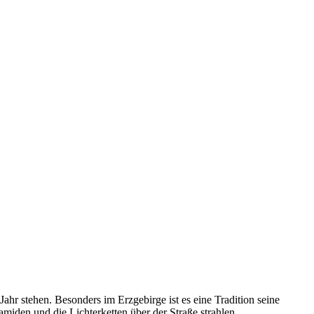
Jahr stehen. Besonders im Erzgebirge ist es eine Tradition seine
iden und die Lichterketten über der Straße strahlen.