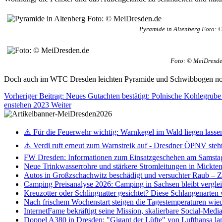
Pyramide in Altenberg Foto: 
Foto: © MeiDresde
Doch auch im WTC Dresden leichten Pyramide und Schwibbogen no
Vorheriger Beitrag: Neues Gutachten bestätigt: Polnische Kohlegru
enstehen 2023
Weiter
⚠️ Für die Feuerwehr wichtig: Warnkegel im Wald liegen lasse
⚠️ Verdi ruft erneut zum Warnstreik auf - Dresdner ÖPNV steht 
FW Dresden: Informationen zum Einsatzgeschehen am Samsta
Neue Trinkwasserrohre und stärkere Stromleitungen in Mickten 
Autos in Großzschachwitz beschädigt und versuchter Raub – 
Camping Preisanalyse 2026: Camping in Sachsen bleibt vergle
Kreuzotter oder Schlingnatter gesichtet? Diese Schlangenarten
Nach frischem Wochenstart steigen die Tagestemperaturen wieder
InternetFame bekräftigt seine Mission, skalierbare Social-Med
Doppel A380 in Dresden: "Gigant der Lüfte" von Lufthansa la