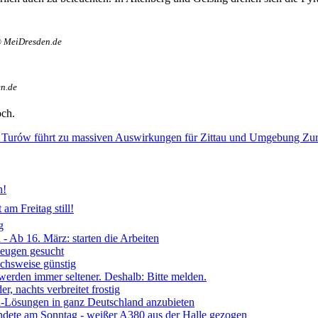
© MeiDresden.de
n.de
ch.
be Turów führt zu massiven Auswirkungen für Zittau und Umgebung
Zu
n!
am Freitag still!
g
- Ab 16. März: starten die Arbeiten
Zeugen gesucht
ichsweise günstig
 werden immer seltener. Deshalb: Bitte melden.
, nachts verbreitet frostig
ia-Lösungen in ganz Deutschland anzubieten
ndete am Sonntag - weißer A380 aus der Halle gezogen