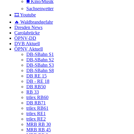
◼️ Kino/Musik
Sachsenwetter
🎞️ Youtube
🔥 Waldbrandgefahr
Dresden News
Carolabrücke
ÖPNV-DD
DVB Aktuell
ÖPNV Aktuell
DB-SBahn S1
DB-SBahn S2
DB-SBahn S3
DB-SBahn S8
DB RE 15
DB - RE 18
DB RB50
RB 33
trilex RB60
DB RB71
trilex RB61
trilex RE1
trilex RE2
MRB RB 30
MRB RB 45