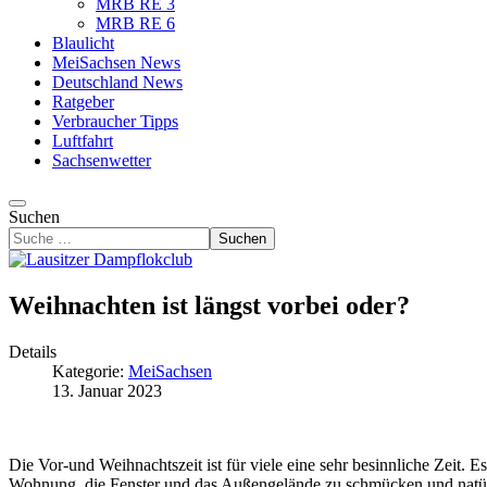
MRB RE 3
MRB RE 6
Blaulicht
MeiSachsen News
Deutschland News
Ratgeber
Verbraucher Tipps
Luftfahrt
Sachsenwetter
Suchen
Suchen
Weihnachten ist längst vorbei oder?
Details
Kategorie:
MeiSachsen
13. Januar 2023
Die Vor-und Weihnachtszeit ist für viele eine sehr besinnliche Zeit. E
Wohnung, die Fenster und das Außengelände zu schmücken und natürlic