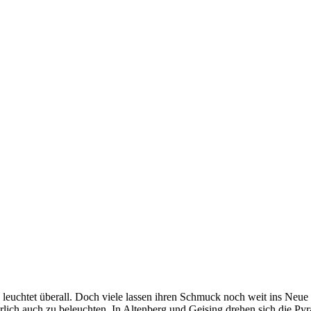
s leuchtet überall. Doch viele lassen ihren Schmuck noch weit ins Neue 
h auch zu beleuchten. In Altenberg und Geising drehen sich die Pyram