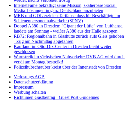
wieder, nachts verbreitet frostig
InternetFame bekräftigt seine Mission, skalierbare Social-
Media-Lösungen in ganz Deutschland anzubieten
MRB und GDL erzielen Tarifabschluss für Beschäftigte im
Schienenpersonennahverkehr (SPNV)
Doppel A380 in Dresden: "Gigant der Lüfte" von Lufthansa
landete am Sonntag - weißer A380 aus der Halle gezogen
RB72: Regionalbahn in Glashütte zurück aufs Gleis gehoben
- Zug am Nachmittag abgefahren
Kaufland im Otto-Dix-Center in Dresden bleibt weiter
geschlossen
Warnstreik im sächsischen Nahverkehr: DVB AG wird durch
ver.di am Montag bestreikt!
Polizeihubschrauber kreist über der Innenstadt von Dresden
Verlosungs AGB
Datenschutzerklärung
Impressum
Werbung schalten
Richtlinien Gastbeitrag - Guest Post Guidelines