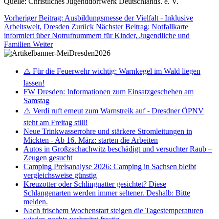
Quelle: Christliches Jugenddorfwerk Deutschlands. e. V.
Vorheriger Beitrag: Ausbildungsmesse der Vielfalt - Inklusive
Arbeitswelt, Dresden
Zurück
Nächster Beitrag: Notfallkarte
informiert über Notrufnummern für Kinder, Jugendliche und
Familien
Weiter
⚠️ Für die Feuerwehr wichtig: Warnkegel im Wald liegen
lassen!
FW Dresden: Informationen zum Einsatzgeschehen am
Samstag
⚠️ Verdi ruft erneut zum Warnstreik auf - Dresdner ÖPNV
steht am Freitag still!
Neue Trinkwasserrohre und stärkere Stromleitungen in
Mickten - Ab 16. März: starten die Arbeiten
Autos in Großzschachwitz beschädigt und versuchter Raub –
Zeugen gesucht
Camping Preisanalyse 2026: Camping in Sachsen bleibt
vergleichsweise günstig
Kreuzotter oder Schlingnatter gesichtet? Diese
Schlangenarten werden immer seltener. Deshalb: Bitte
melden.
Nach frischem Wochenstart steigen die Tagestemperaturen