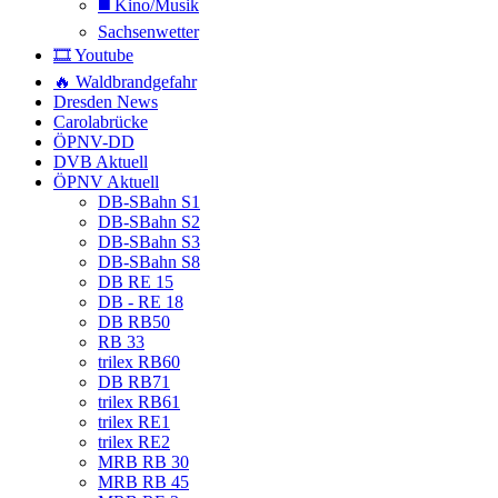
◼️ Kino/Musik
Sachsenwetter
🎞️ Youtube
🔥 Waldbrandgefahr
Dresden News
Carolabrücke
ÖPNV-DD
DVB Aktuell
ÖPNV Aktuell
DB-SBahn S1
DB-SBahn S2
DB-SBahn S3
DB-SBahn S8
DB RE 15
DB - RE 18
DB RB50
RB 33
trilex RB60
DB RB71
trilex RB61
trilex RE1
trilex RE2
MRB RB 30
MRB RB 45