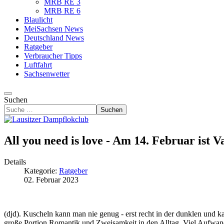
MRB RE 3
MRB RE 6
Blaulicht
MeiSachsen News
Deutschland News
Ratgeber
Verbraucher Tipps
Luftfahrt
Sachsenwetter
Suchen
Suchen
All you need is love - Am 14. Februar ist V
Details
Kategorie:
Ratgeber
02. Februar 2023
(djd). Kuscheln kann man nie genug - erst recht in der dunklen und kalt
große Portion Romantik und Zweisamkeit in den Alltag. Viel Aufwand 