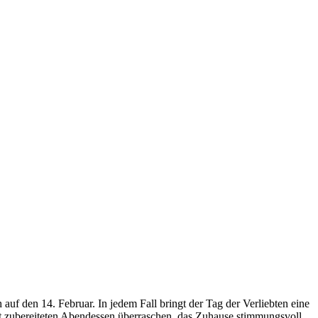
h auf den 14. Februar. In jedem Fall bringt der Tag der Verliebten eine
st zubereiteten Abendessen überraschen, das Zuhause stimmungsvoll