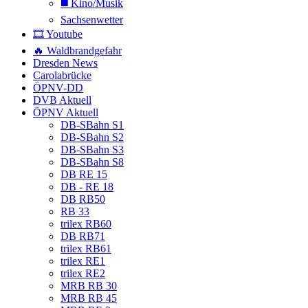
◼️ Kino/Musik
Sachsenwetter
🎞️ Youtube
🔥 Waldbrandgefahr
Dresden News
Carolabrücke
ÖPNV-DD
DVB Aktuell
ÖPNV Aktuell
DB-SBahn S1
DB-SBahn S2
DB-SBahn S3
DB-SBahn S8
DB RE 15
DB - RE 18
DB RB50
RB 33
trilex RB60
DB RB71
trilex RB61
trilex RE1
trilex RE2
MRB RB 30
MRB RB 45