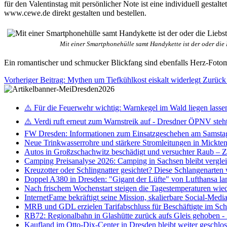
für den Valentinstag mit persönlicher Note ist eine individuell ges
www.cewe.de direkt gestalten und bestellen.
Mit einer Smartphonehülle samt Handykette ist der oder die
Ein romantischer und schmucker Blickfang sind ebenfalls Herz-Foto
Vorheriger Beitrag: Mythen um Tiefkühlkost eiskalt widerlegt
Zurück
⚠️ Für die Feuerwehr wichtig: Warnkegel im Wald liegen lasse
⚠️ Verdi ruft erneut zum Warnstreik auf - Dresdner ÖPNV steht 
FW Dresden: Informationen zum Einsatzgeschehen am Samsta
Neue Trinkwasserrohre und stärkere Stromleitungen in Mickten 
Autos in Großzschachwitz beschädigt und versuchter Raub – 
Camping Preisanalyse 2026: Camping in Sachsen bleibt vergle
Kreuzotter oder Schlingnatter gesichtet? Diese Schlangenarten
Doppel A380 in Dresden: "Gigant der Lüfte" von Lufthansa la
Nach frischem Wochenstart steigen die Tagestemperaturen wieder
InternetFame bekräftigt seine Mission, skalierbare Social-Med
MRB und GDL erzielen Tarifabschluss für Beschäftigte im S
RB72: Regionalbahn in Glashütte zurück aufs Gleis gehoben 
Kaufland im Otto-Dix-Center in Dresden bleibt weiter geschlo