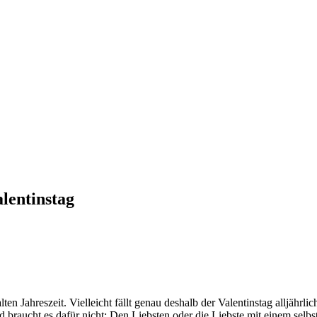
alentinstag
en Jahreszeit. Vielleicht fällt genau deshalb der Valentinstag alljährlic
braucht es dafür nicht: Den Liebsten oder die Liebste mit einem selb