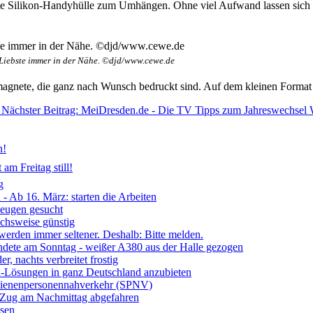
taltete Silikon-Handyhülle zum Umhängen. Ohne viel Aufwand lassen sic
 Liebste immer in der Nähe. ©djd/www.cewe.de
magnete, die ganz nach Wunsch bedruckt sind. Auf dem kleinen Forma
Nächster Beitrag: MeiDresden.de - Die TV Tipps zum Jahreswechsel
n!
am Freitag still!
g
- Ab 16. März: starten die Arbeiten
Zeugen gesucht
ichsweise günstig
 werden immer seltener. Deshalb: Bitte melden.
ndete am Sonntag - weißer A380 aus der Halle gezogen
, nachts verbreitet frostig
ia-Lösungen in ganz Deutschland anzubieten
chienenpersonennahverkehr (SPNV)
- Zug am Nachmittag abgefahren
ssen