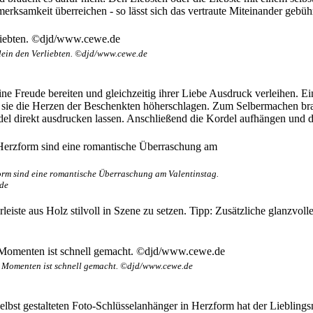
rksamkeit überreichen - so lässt sich das vertraute Miteinander gebühr
llein den Verliebten. ©djd/www.cewe.de
ine Freude bereiten und gleichzeitig ihrer Liebe Ausdruck verleihen.
t sie die Herzen der Beschenkten höherschlagen. Zum Selbermachen bra
del direkt ausdrucken lassen. Anschließend die Kordel aufhängen und d
orm sind eine romantische Überraschung am Valentinstag.
de
rleiste aus Holz stilvoll in Szene zu setzen. Tipp: Zusätzliche glanzvo
 Momenten ist schnell gemacht. ©djd/www.cewe.de
elbst gestalteten Foto-Schlüsselanhänger in Herzform hat der Liebling