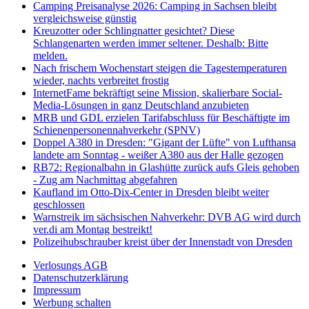
Camping Preisanalyse 2026: Camping in Sachsen bleibt
vergleichsweise günstig
Kreuzotter oder Schlingnatter gesichtet? Diese
Schlangenarten werden immer seltener. Deshalb: Bitte
melden.
Nach frischem Wochenstart steigen die Tagestemperaturen
wieder, nachts verbreitet frostig
InternetFame bekräftigt seine Mission, skalierbare Social-
Media-Lösungen in ganz Deutschland anzubieten
MRB und GDL erzielen Tarifabschluss für Beschäftigte im
Schienenpersonennahverkehr (SPNV)
Doppel A380 in Dresden: "Gigant der Lüfte" von Lufthansa
landete am Sonntag - weißer A380 aus der Halle gezogen
RB72: Regionalbahn in Glashütte zurück aufs Gleis gehoben
- Zug am Nachmittag abgefahren
Kaufland im Otto-Dix-Center in Dresden bleibt weiter
geschlossen
Warnstreik im sächsischen Nahverkehr: DVB AG wird durch
ver.di am Montag bestreikt!
Polizeihubschrauber kreist über der Innenstadt von Dresden
Verlosungs AGB
Datenschutzerklärung
Impressum
Werbung schalten