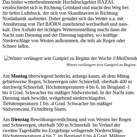
Das bisher wetterbestimmende Hochdruckgebiet HAZAL
verabschiedet sich in Richtung Grönland und macht den Weg frei
für tiefen Luftdruck, der sich von Skandinavien in Richtung
Nordatlantik ausbreitet. Daher gestaltet sich das Wetter u.a. mit
Annäherung von Tief BJÖRN zunehmend wechselhaft und nass-
kalt. Den Auftakt der richtigen Wetterumstellung macht dann die
Nacht zum Dienstag und der Dienstag tagsüber, wo kräftige
Niederschläge von Westen aufkommen, die teils als Regen oder
Schnee fallen.
Winter verlängert sein Gastpiel zu Begi
Am
Montag
überwiegend bedeckt, anfangs kaum, ab dem Mittag
gebietsweise Regen, Schneeregen oder Schneefall, oberhalb 400 m
durchweg Schneefall. Höchsttemperaturen 4 bis 6, im Bergland -1
bis 4 Grad. Schwacher bis mäßiger Südwestwind. In der Nacht zum
Dienstag stark bewölkt, weitgehend niederschlagsfrei.
Tiefsttemperaturen 1 bis -4 Grad. Schwacher bis mäßiger
Südwestwind, Fichtelberg Sturm.
Am
Dienstag
Bewölkungsverdichtung und von Westen her Regen
und Schneeregen, oberhalb 500 m Schneefall. Im Verlauf der
zweiten Tageshälfte ins Erzgebirge verlagernde Niederschläge.
Höchsttemperaturen 4 bis 7, im Bergland 0 bis 4 Grad. Mäßiger,