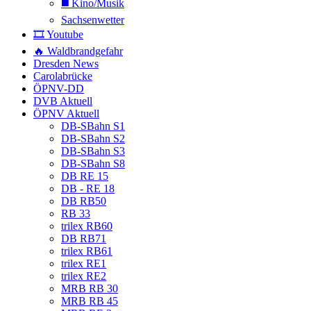
◼️ Kino/Musik
Sachsenwetter
🎞️ Youtube
🔥 Waldbrandgefahr
Dresden News
Carolabrücke
ÖPNV-DD
DVB Aktuell
ÖPNV Aktuell
DB-SBahn S1
DB-SBahn S2
DB-SBahn S3
DB-SBahn S8
DB RE 15
DB - RE 18
DB RB50
RB 33
trilex RB60
DB RB71
trilex RB61
trilex RE1
trilex RE2
MRB RB 30
MRB RB 45