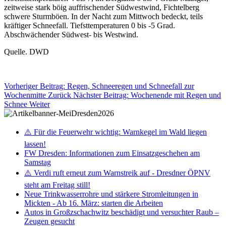
zeitweise stark böig auffrischender Südwestwind, Fichtelberg
schwere Sturmböen. In der Nacht zum Mittwoch bedeckt, teils
kräftiger Schneefall. Tiefsttemperaturen 0 bis -5 Grad.
Abschwächender Südwest- bis Westwind.
Quelle. DWD
Vorheriger Beitrag: Regen, Schneeregen und Schneefall zur
Wochenmitte
Zurück
Nächster Beitrag: Wochenende mit Regen und
Schnee
Weiter
⚠️ Für die Feuerwehr wichtig: Warnkegel im Wald liegen
lassen!
FW Dresden: Informationen zum Einsatzgeschehen am
Samstag
⚠️ Verdi ruft erneut zum Warnstreik auf - Dresdner ÖPNV
steht am Freitag still!
Neue Trinkwasserrohre und stärkere Stromleitungen in
Mickten - Ab 16. März: starten die Arbeiten
Autos in Großzschachwitz beschädigt und versuchter Raub –
Zeugen gesucht