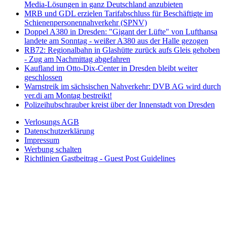
Media-Lösungen in ganz Deutschland anzubieten
MRB und GDL erzielen Tarifabschluss für Beschäftigte im
Schienenpersonennahverkehr (SPNV)
Doppel A380 in Dresden: "Gigant der Lüfte" von Lufthansa
landete am Sonntag - weißer A380 aus der Halle gezogen
RB72: Regionalbahn in Glashütte zurück aufs Gleis gehoben
- Zug am Nachmittag abgefahren
Kaufland im Otto-Dix-Center in Dresden bleibt weiter
geschlossen
Warnstreik im sächsischen Nahverkehr: DVB AG wird durch
ver.di am Montag bestreikt!
Polizeihubschrauber kreist über der Innenstadt von Dresden
Verlosungs AGB
Datenschutzerklärung
Impressum
Werbung schalten
Richtlinien Gastbeitrag - Guest Post Guidelines