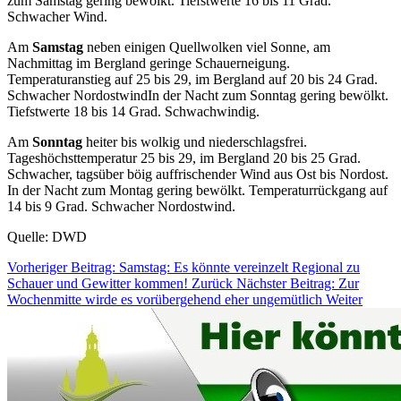
zum Samstag gering bewölkt. Tiefstwerte 16 bis 11 Grad.
Schwacher Wind.
Am
Samstag
neben einigen Quellwolken viel Sonne, am
Nachmittag im Bergland geringe Schauerneigung.
Temperaturanstieg auf 25 bis 29, im Bergland auf 20 bis 24 Grad.
Schwacher NordostwindIn der Nacht zum Sonntag gering bewölkt.
Tiefstwerte 18 bis 14 Grad. Schwachwindig.
Am
Sonntag
heiter bis wolkig und niederschlagsfrei.
Tageshöchsttemperatur 25 bis 29, im Bergland 20 bis 25 Grad.
Schwacher, tagsüber böig auffrischender Wind aus Ost bis Nordost.
In der Nacht zum Montag gering bewölkt. Temperaturrückgang auf
14 bis 9 Grad. Schwacher Nordostwind.
Quelle: DWD
Vorheriger Beitrag: Samstag: Es könnte vereinzelt Regional zu
Schauer und Gewitter kommen!
Zurück
Nächster Beitrag: Zur
Wochenmitte wirde es vorübergehend eher ungemütlich
Weiter