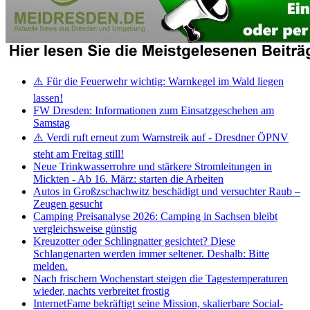
⚠️ Für die Feuerwehr wichtig: Warnkegel im Wald liegen
lassen!
FW Dresden: Informationen zum Einsatzgeschehen am
Samstag
⚠️ Verdi ruft erneut zum Warnstreik auf - Dresdner ÖPNV
steht am Freitag still!
Neue Trinkwasserrohre und stärkere Stromleitungen in
Mickten - Ab 16. März: starten die Arbeiten
Autos in Großzschachwitz beschädigt und versuchter Raub –
Zeugen gesucht
Camping Preisanalyse 2026: Camping in Sachsen bleibt
vergleichsweise günstig
Kreuzotter oder Schlingnatter gesichtet? Diese
Schlangenarten werden immer seltener. Deshalb: Bitte
melden.
Nach frischem Wochenstart steigen die Tagestemperaturen
wieder, nachts verbreitet frostig
InternetFame bekräftigt seine Mission, skalierbare Social-