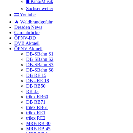
◼️ Kino/Musik
Sachsenwetter
🎞️ Youtube
🔥 Waldbrandgefahr
Dresden News
Carolabrücke
ÖPNV-DD
DVB Aktuell
ÖPNV Aktuell
DB-SBahn S1
DB-SBahn S2
DB-SBahn S3
DB-SBahn S8
DB RE 15
DB - RE 18
DB RB50
RB 33
trilex RB60
DB RB71
trilex RB61
trilex RE1
trilex RE2
MRB RB 30
MRB RB 45