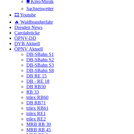
◼️ Kino/Musik
Sachsenwetter
🎞️ Youtube
🔥 Waldbrandgefahr
Dresden News
Carolabrücke
ÖPNV-DD
DVB Aktuell
ÖPNV Aktuell
DB-SBahn S1
DB-SBahn S2
DB-SBahn S3
DB-SBahn S8
DB RE 15
DB - RE 18
DB RB50
RB 33
trilex RB60
DB RB71
trilex RB61
trilex RE1
trilex RE2
MRB RB 30
MRB RB 45