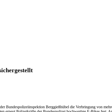
chergestellt
e der Bundespolizeiinspektion Berggießhübel die Verbringung von mehr
neut Polizeikräfte der Bundespolizei hochwertige E-Bikes fest. Am 3.