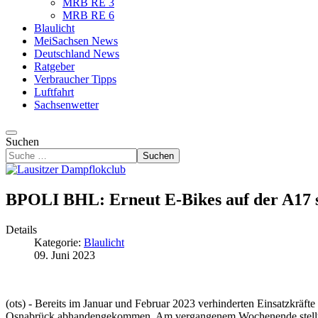
MRB RE 3
MRB RE 6
Blaulicht
MeiSachsen News
Deutschland News
Ratgeber
Verbraucher Tipps
Luftfahrt
Sachsenwetter
Suchen
Suchen
BPOLI BHL: Erneut E-Bikes auf der A17 si
Details
Kategorie:
Blaulicht
09. Juni 2023
(ots) -
Bereits im Januar und Februar 2023 verhinderten Einsatzkräft
Osnabrück abhandengekommen. Am vergangenem Wochenende stellten er