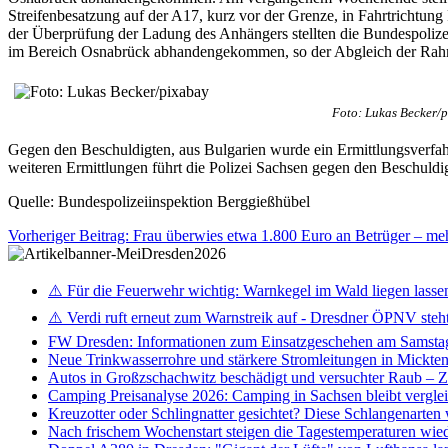
Streifenbesatzung auf der A17, kurz vor der Grenze, in Fahrtrichtung
der Überprüfung der Ladung des Anhängers stellten die Bundespoli
im Bereich Osnabrück abhandengekommen, so der Abgleich der Rahm
Foto: Lukas Becker/
Gegen den Beschuldigten, aus Bulgarien wurde ein Ermittlungsverfahr
weiteren Ermittlungen führt die Polizei Sachsen gegen den Beschuldi
Quelle: Bundespolizeiinspektion Berggießhübel
Vorheriger Beitrag: Frau überwies etwa 1.800 Euro an Betrüger – me
⚠️ Für die Feuerwehr wichtig: Warnkegel im Wald liegen lasse
⚠️ Verdi ruft erneut zum Warnstreik auf - Dresdner ÖPNV steht 
FW Dresden: Informationen zum Einsatzgeschehen am Samsta
Neue Trinkwasserrohre und stärkere Stromleitungen in Mickten 
Autos in Großzschachwitz beschädigt und versuchter Raub – 
Camping Preisanalyse 2026: Camping in Sachsen bleibt vergle
Kreuzotter oder Schlingnatter gesichtet? Diese Schlangenarten
Nach frischem Wochenstart steigen die Tagestemperaturen wieder