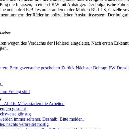
 Prag die Insassen, in einen PKW mit Anhänger. Der bulgarische Fahrer
zeibeamten drei E-Bikes unter anderem der Marken BULLS, Gazelle so
ennummern der Räder im polizeilichen Auskunftssystem. Der bulgari
pixabay
en wegen des Verdachts der Hehlerei eingeleitet. Nach ersten Erkenntn
gten.
hrere Betrugsversuche gescheitert
Zurück
Nächster Beitrag: FW Dresde
n!
am Freitag still!
g
- Ab 16. März: starten die Arbeiten
Zeugen gesucht
ichsweise günstig
 werden immer seltener. Deshalb: Bitte melden.
, nachts verbreitet frostig