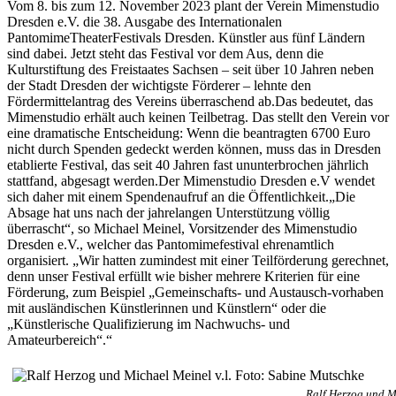
Vom 8. bis zum 12. November 2023 plant der Verein Mimenstudio
Dresden e.V. die 38. Ausgabe des Internationalen
PantomimeTheaterFestivals Dresden. Künstler aus fünf Ländern
sind dabei. Jetzt steht das Festival vor dem Aus, denn die
Kulturstiftung des Freistaates Sachsen – seit über 10 Jahren neben
der Stadt Dresden der wichtigste Förderer – lehnte den
Fördermittelantrag des Vereins überraschend ab.Das bedeutet, das
Mimenstudio erhält auch keinen Teilbetrag. Das stellt den Verein vor
eine dramatische Entscheidung: Wenn die beantragten 6700 Euro
nicht durch Spenden gedeckt werden können, muss das in Dresden
etablierte Festival, das seit 40 Jahren fast ununterbrochen jährlich
stattfand, abgesagt werden.Der Mimenstudio Dresden e.V wendet
sich daher mit einem Spendenaufruf an die Öffentlichkeit.„Die
Absage hat uns nach der jahrelangen Unterstützung völlig
überrascht“, so Michael Meinel, Vorsitzender des Mimenstudio
Dresden e.V., welcher das Pantomimefestival ehrenamtlich
organisiert. „Wir hatten zumindest mit einer Teilförderung gerechnet,
denn unser Festival erfüllt wie bisher mehrere Kriterien für eine
Förderung, zum Beispiel „Gemeinschafts- und Austausch-vorhaben
mit ausländischen Künstlerinnen und Künstlern“ oder die
„Künstlerische Qualifizierung im Nachwuchs- und
Amateurbereich“.“
Ralf Herzog und M