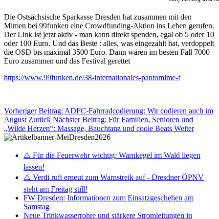
Die Ostsächsische Sparkasse Dresden hat zusammen mit den
Mimen bei 99funken eine Crowdfunding-Aktion ins Leben gerufen.
Der Link ist jetzt aktiv - man kann direkt spenden, egal ob 5 oder 10
oder 100 Euro. Und das Beste : alles, was eingezahlt hat, verdoppelt
die OSD bis maximal 3500 Euro. Dann wären im besten Fall 7000
Euro zusammen und das Festival gerettet
https://www.99funken.de/38-internationales-pantomime-f
Vorheriger Beitrag: ADFC-Fahrradcodierung: Wir codieren auch im
August
Zurück
Nächster Beitrag: Für Familien, Senioren und
„Wilde Herzen“: Massage, Bauchtanz und coole Beats
Weiter
⚠️ Für die Feuerwehr wichtig: Warnkegel im Wald liegen
lassen!
⚠️ Verdi ruft erneut zum Warnstreik auf - Dresdner ÖPNV
steht am Freitag still!
FW Dresden: Informationen zum Einsatzgeschehen am
Samstag
Neue Trinkwasserrohre und stärkere Stromleitungen in