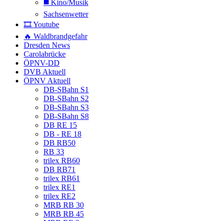
◼️ Kino/Musik
Sachsenwetter
🎞️ Youtube
🔥 Waldbrandgefahr
Dresden News
Carolabrücke
ÖPNV-DD
DVB Aktuell
ÖPNV Aktuell
DB-SBahn S1
DB-SBahn S2
DB-SBahn S3
DB-SBahn S8
DB RE 15
DB - RE 18
DB RB50
RB 33
trilex RB60
DB RB71
trilex RB61
trilex RE1
trilex RE2
MRB RB 30
MRB RB 45