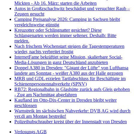
Mickten - Ab 16. März: starten die Arbeiten
Autos in Großzschachwitz beschädigt und versuchter Raub –
Zeugen gesucht
Camping Preisanalyse 2026: Camping in Sachsen bleibt
vergleichsweise günstig
Kreuzotter oder Schlingnatter gesichtet? Diese
Schlangenarten werden immer seltener. Deshalb: Bitte
melden.
Nach frischem Wochenstart steigen die Tagestemperaturen
wieder, nachts verbreitet frostig
InternetFame bekräftigt seine Mission, skalierbare Social-
Media-Lösungen in ganz Deutschland anzubieten
Doppel A380 in Dresden: "Gigant der Lüfte" von Lufthansa
landete am Sonntag - weißer A380 aus der Halle gezogen
MRB und GDL erzielen Tarifabschluss für Beschäftigte im
Schienenpersonennahverkehr (SPNV)
RB72: Regionalbahn in Glashütte zurück aufs Gleis gehoben
- Zug am Nachmittag abgefahren
Kaufland im Otto-Dix-Center in Dresden bleibt weiter
geschlossen
Warnstreik im sächsischen Nahverkehr: DVB AG wird durch
ver.di am Montag bestreikt!
Polizeihubschrauber kreist über der Innenstadt von Dresden
Verlosungs AGB