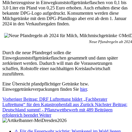
Milcherzeugnisse in Einwegkunststoffgetränkeflaschen von 0,1 bis
3,0 Liter ein Pfand von 0,25 Euro erhoben. Auch erhalten diese das
bekannte DPG-Logo aufgedruckt. Konsumenten werden diese
Milchgetränke mit dem DPG-Pfandlogo aber erst ab dem 1. Januar
2024 in den Verkaufsregalen finden.
Neue Pfandregeln ab 2024
Durch die neue Pfandregel sollen die
Einwegkunststoffgetränkeflaschen gesammelt und dann später
zerkleinert werden. Dadurch will man die Voraussetzungen
schaffen, Rohstoffe einer nachhaltigen Kreislaufwirtschaft
zuzuführen.
Eine Übersicht pfandpflichtiger Getränke bzw.
Einweggetränkeverpackungen finden Sie
hier
.
Vorheriger Beitrag: DRF Luftrettung bildet „Fachberater
Luftrettung“ für den Katastrophenfall aus
Zurück
Nächster Beitrag:
Deutschland summt! - Pflanzwettbewerb mit 489 Beiträgen
erfolgreich beendet
Weiter
⚠️ Für die Feuerwehr wichtig: Warnkegel im Wald liegen