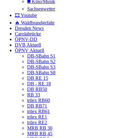
◼️ Kino/Musik
Sachsenwetter
🎞️ Youtube
🔥 Waldbrandgefahr
Dresden News
Carolabrücke
ÖPNV-DD
DVB Aktuell
ÖPNV Aktuell
DB-SBahn S1
DB-SBahn S2
DB-SBahn S3
DB-SBahn S8
DB RE 15
DB - RE 18
DB RB50
RB 33
trilex RB60
DB RB71
trilex RB61
trilex RE1
trilex RE2
MRB RB 30
MRB RB 45