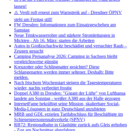
lassen!
⚠️ Verdi ruft erneut zum Warnstreik auf - Dresdner ÖPNV
steht am Freitag still!
FW Dresden: Informationen zum Einsatzgeschehen am
Samstag
Neue Trinkwasserrohre und stärkere Stromleitungen in
Mickten - Ab 16. März: starten die Arbeiten
Autos in Großzschachwitz beschädigt und versuchter Raub –
Zeugen gesucht
Camping Preisanalyse 2026: Camping in Sachsen bleibt
vergleichsweise günstig
Kreuzotter oder Schlingnatter gesichtet? Diese
Schlangenarten werden immer seltener. Deshalb: Bitte
melden.
Nach frischem Wochenstart steigen die Tagestemperaturen
wieder, nachts verbreitet frostig
Doppel A380 in Dresden: "Gigant der Lüfte" von Lufthansa
landete am Sonntag - weißer A380 aus der Halle gezogen
InternetFame bekräftigt seine Mission, skalierbare Social-
Media-Lösungen in ganz Deutschland anzubieten
MRB und GDL erzielen Tarifabschluss für Beschäftigte im
Schienenpersonennahverkehr (SPNV)
RB72: Regionalbahn in Glashütte zurück aufs Gleis gehoben
- Zug am Nachmittag abgefahren