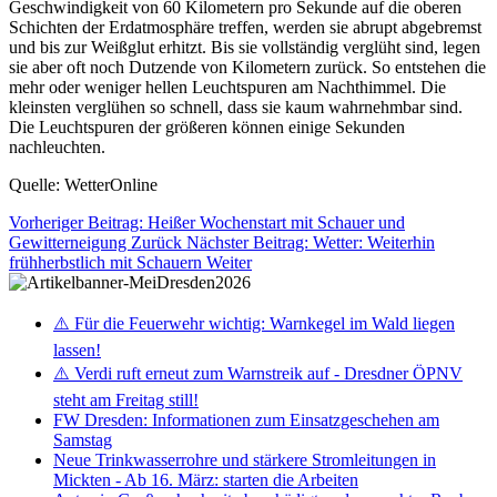
Geschwindigkeit von 60 Kilometern pro Sekunde auf die oberen
Schichten der Erdatmosphäre treffen, werden sie abrupt abgebremst
und bis zur Weißglut erhitzt. Bis sie vollständig verglüht sind, legen
sie aber oft noch Dutzende von Kilometern zurück. So entstehen die
mehr oder weniger hellen Leuchtspuren am Nachthimmel. Die
kleinsten verglühen so schnell, dass sie kaum wahrnehmbar sind.
Die Leuchtspuren der größeren können einige Sekunden
nachleuchten.
Quelle: WetterOnline
Vorheriger Beitrag: Heißer Wochenstart mit Schauer und
Gewitterneigung
Zurück
Nächster Beitrag: Wetter: Weiterhin
frühherbstlich mit Schauern
Weiter
⚠️ Für die Feuerwehr wichtig: Warnkegel im Wald liegen
lassen!
⚠️ Verdi ruft erneut zum Warnstreik auf - Dresdner ÖPNV
steht am Freitag still!
FW Dresden: Informationen zum Einsatzgeschehen am
Samstag
Neue Trinkwasserrohre und stärkere Stromleitungen in
Mickten - Ab 16. März: starten die Arbeiten