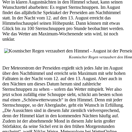
Wer in klaren Augustnächten in den Himmel schaut, kann seinen
Wunschzettel abarbeiten: Es regnet Sternschnuppen. Im August
findet das alljährliche Spektakel der Perseiden am Nachthimmel
statt. In der Nacht vom 12. auf den 13. August erreicht das
Himmelsschauspiel seinen Höhepunkt. Dann können mit etwas
Glück bis zu 100 Sternschnuppen pro Stunde beobachtet werden.
Wie das Wetter am Maximum-Wochenende sein wird, ist noch
unklar.
Kosmischer Regen verzaubert den Himme
Der Meteorstrom der Perseiden ergießt sich jedes Jahr im August
über den Nachthimmel und erreicht sein Maximum mit sehr hohen
Fallraten in der Nacht vom 12. auf den 13. August. Aber auch in
den Nächten um dieses Datum herum sind zahlreiche
Sternschnuppen zu sehen – sofern das Wetter mitspielt. Wer also
jetzt schon zufällig eine Schnuppe sieht, schickt am besten schon
mal einen „Schönwetterwunsch“ in den Himmel. Denn mit jeder
Sternschnuppe, so der Aberglaube, geht ein Wunsch in Erfüllung.
„Die Aussichten sind in diesem Jahr ziemlich vielversprechend,
denn der Himmel klart in den kommenden Nächten häufig auf.
Zudem ist der abnehmende Mond in diesem Jahr kein großer
Störfaktor, da seine Sichel erst in den frühen Morgenstunden
erscheint“, weiß Niklas Weise, Meteorologe bei WetterOnline.