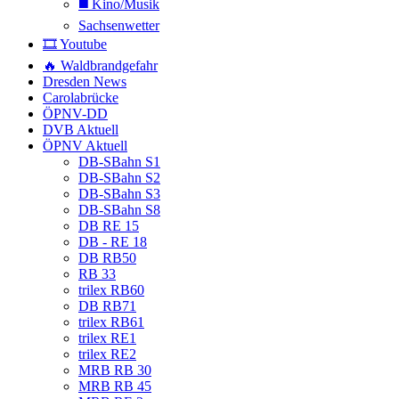
◼️ Kino/Musik
Sachsenwetter
🎞️ Youtube
🔥 Waldbrandgefahr
Dresden News
Carolabrücke
ÖPNV-DD
DVB Aktuell
ÖPNV Aktuell
DB-SBahn S1
DB-SBahn S2
DB-SBahn S3
DB-SBahn S8
DB RE 15
DB - RE 18
DB RB50
RB 33
trilex RB60
DB RB71
trilex RB61
trilex RE1
trilex RE2
MRB RB 30
MRB RB 45