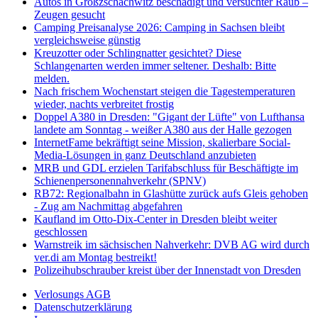
Autos in Großzschachwitz beschädigt und versuchter Raub –
Zeugen gesucht
Camping Preisanalyse 2026: Camping in Sachsen bleibt
vergleichsweise günstig
Kreuzotter oder Schlingnatter gesichtet? Diese
Schlangenarten werden immer seltener. Deshalb: Bitte
melden.
Nach frischem Wochenstart steigen die Tagestemperaturen
wieder, nachts verbreitet frostig
Doppel A380 in Dresden: "Gigant der Lüfte" von Lufthansa
landete am Sonntag - weißer A380 aus der Halle gezogen
InternetFame bekräftigt seine Mission, skalierbare Social-
Media-Lösungen in ganz Deutschland anzubieten
MRB und GDL erzielen Tarifabschluss für Beschäftigte im
Schienenpersonennahverkehr (SPNV)
RB72: Regionalbahn in Glashütte zurück aufs Gleis gehoben
- Zug am Nachmittag abgefahren
Kaufland im Otto-Dix-Center in Dresden bleibt weiter
geschlossen
Warnstreik im sächsischen Nahverkehr: DVB AG wird durch
ver.di am Montag bestreikt!
Polizeihubschrauber kreist über der Innenstadt von Dresden
Verlosungs AGB
Datenschutzerklärung