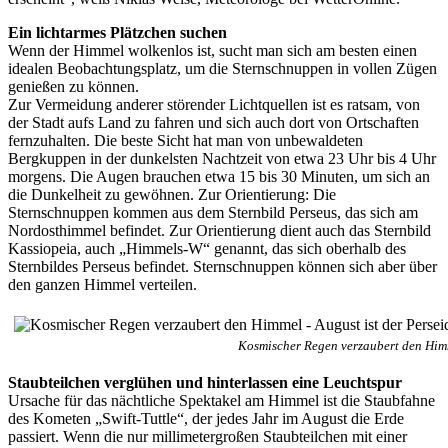
Ein lichtarmes Plätzchen suchen
Wenn der Himmel wolkenlos ist, sucht man sich am besten einen
idealen Beobachtungsplatz, um die Sternschnuppen in vollen Zügen
genießen zu können.
Zur Vermeidung anderer störender Lichtquellen ist es ratsam, von
der Stadt aufs Land zu fahren und sich auch dort von Ortschaften
fernzuhalten. Die beste Sicht hat man von unbewaldeten
Bergkuppen in der dunkelsten Nachtzeit von etwa 23 Uhr bis 4 Uhr
morgens. Die Augen brauchen etwa 15 bis 30 Minuten, um sich an
die Dunkelheit zu gewöhnen. Zur Orientierung: Die
Sternschnuppen kommen aus dem Sternbild Perseus, das sich am
Nordosthimmel befindet. Zur Orientierung dient auch das Sternbild
Kassiopeia, auch „Himmels-W“ genannt, das sich oberhalb des
Sternbildes Perseus befindet. Sternschnuppen können sich aber über
den ganzen Himmel verteilen.
Kosmischer Regen verzaubert den Himm
Staubteilchen verglühen und hinterlassen eine Leuchtspur
Ursache für das nächtliche Spektakel am Himmel ist die Staubfahne
des Kometen „Swift-Tuttle“, der jedes Jahr im August die Erde
passiert. Wenn die nur millimetergroßen Staubteilchen mit einer