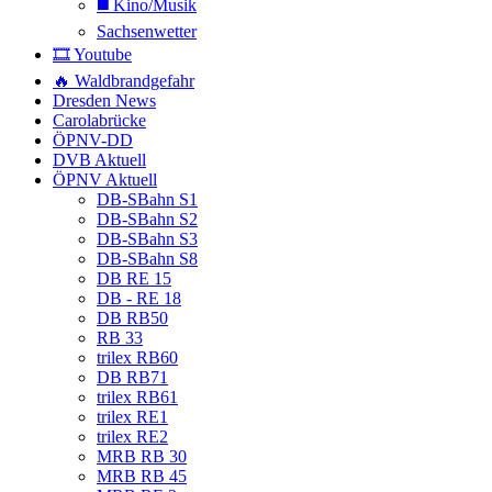
◼️ Kino/Musik
Sachsenwetter
🎞️ Youtube
🔥 Waldbrandgefahr
Dresden News
Carolabrücke
ÖPNV-DD
DVB Aktuell
ÖPNV Aktuell
DB-SBahn S1
DB-SBahn S2
DB-SBahn S3
DB-SBahn S8
DB RE 15
DB - RE 18
DB RB50
RB 33
trilex RB60
DB RB71
trilex RB61
trilex RE1
trilex RE2
MRB RB 30
MRB RB 45