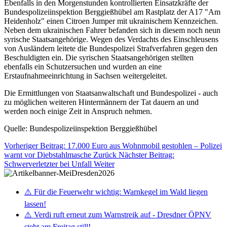
Ebenfalls in den Morgenstunden kontrollierten Einsatzkräfte der
Bundespolizeiinspektion Berggießhübel am Rastplatz der A17 "Am
Heidenholz" einen Citroen Jumper mit ukrainischem Kennzeichen.
Neben dem ukrainischen Fahrer befanden sich in diesem noch neun
syrische Staatsangehörige. Wegen des Verdachts des Einschleusens
von Ausländern leitete die Bundespolizei Strafverfahren gegen den
Beschuldigten ein. Die syrischen Staatsangehörigen stellten
ebenfalls ein Schutzersuchen und wurden an eine
Erstaufnahmeeinrichtung in Sachsen weitergeleitet.
Die Ermittlungen von Staatsanwaltschaft und Bundespolizei - auch
zu möglichen weiteren Hintermännern der Tat dauern an und
werden noch einige Zeit in Anspruch nehmen.
Quelle: Bundespolizeiinspektion Berggießhübel
Vorheriger Beitrag: 17.000 Euro aus Wohnmobil gestohlen – Polizei
warnt vor Diebstahlmasche
Zurück
Nächster Beitrag:
Schwerverletzter bei Unfall
Weiter
⚠️ Für die Feuerwehr wichtig: Warnkegel im Wald liegen
lassen!
⚠️ Verdi ruft erneut zum Warnstreik auf - Dresdner ÖPNV
steht am Freitag still!