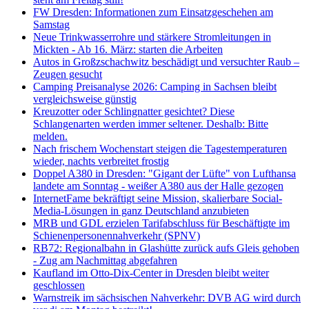
FW Dresden: Informationen zum Einsatzgeschehen am
Samstag
Neue Trinkwasserrohre und stärkere Stromleitungen in
Mickten - Ab 16. März: starten die Arbeiten
Autos in Großzschachwitz beschädigt und versuchter Raub –
Zeugen gesucht
Camping Preisanalyse 2026: Camping in Sachsen bleibt
vergleichsweise günstig
Kreuzotter oder Schlingnatter gesichtet? Diese
Schlangenarten werden immer seltener. Deshalb: Bitte
melden.
Nach frischem Wochenstart steigen die Tagestemperaturen
wieder, nachts verbreitet frostig
Doppel A380 in Dresden: "Gigant der Lüfte" von Lufthansa
landete am Sonntag - weißer A380 aus der Halle gezogen
InternetFame bekräftigt seine Mission, skalierbare Social-
Media-Lösungen in ganz Deutschland anzubieten
MRB und GDL erzielen Tarifabschluss für Beschäftigte im
Schienenpersonennahverkehr (SPNV)
RB72: Regionalbahn in Glashütte zurück aufs Gleis gehoben
- Zug am Nachmittag abgefahren
Kaufland im Otto-Dix-Center in Dresden bleibt weiter
geschlossen
Warnstreik im sächsischen Nahverkehr: DVB AG wird durch