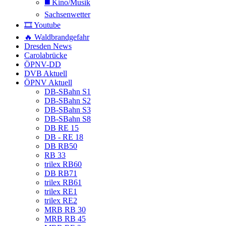
◼️ Kino/Musik
Sachsenwetter
🎞️ Youtube
🔥 Waldbrandgefahr
Dresden News
Carolabrücke
ÖPNV-DD
DVB Aktuell
ÖPNV Aktuell
DB-SBahn S1
DB-SBahn S2
DB-SBahn S3
DB-SBahn S8
DB RE 15
DB - RE 18
DB RB50
RB 33
trilex RB60
DB RB71
trilex RB61
trilex RE1
trilex RE2
MRB RB 30
MRB RB 45