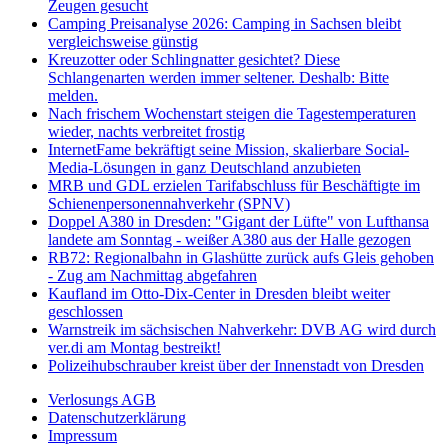
Zeugen gesucht
Camping Preisanalyse 2026: Camping in Sachsen bleibt
vergleichsweise günstig
Kreuzotter oder Schlingnatter gesichtet? Diese
Schlangenarten werden immer seltener. Deshalb: Bitte
melden.
Nach frischem Wochenstart steigen die Tagestemperaturen
wieder, nachts verbreitet frostig
InternetFame bekräftigt seine Mission, skalierbare Social-
Media-Lösungen in ganz Deutschland anzubieten
MRB und GDL erzielen Tarifabschluss für Beschäftigte im
Schienenpersonennahverkehr (SPNV)
Doppel A380 in Dresden: "Gigant der Lüfte" von Lufthansa
landete am Sonntag - weißer A380 aus der Halle gezogen
RB72: Regionalbahn in Glashütte zurück aufs Gleis gehoben
- Zug am Nachmittag abgefahren
Kaufland im Otto-Dix-Center in Dresden bleibt weiter
geschlossen
Warnstreik im sächsischen Nahverkehr: DVB AG wird durch
ver.di am Montag bestreikt!
Polizeihubschrauber kreist über der Innenstadt von Dresden
Verlosungs AGB
Datenschutzerklärung
Impressum