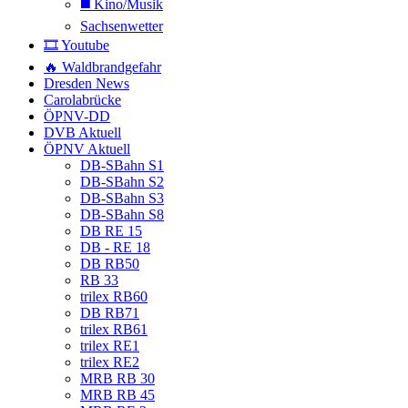
◼️ Kino/Musik
Sachsenwetter
🎞️ Youtube
🔥 Waldbrandgefahr
Dresden News
Carolabrücke
ÖPNV-DD
DVB Aktuell
ÖPNV Aktuell
DB-SBahn S1
DB-SBahn S2
DB-SBahn S3
DB-SBahn S8
DB RE 15
DB - RE 18
DB RB50
RB 33
trilex RB60
DB RB71
trilex RB61
trilex RE1
trilex RE2
MRB RB 30
MRB RB 45