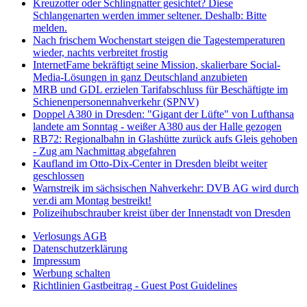
Kreuzotter oder Schlingnatter gesichtet? Diese
Schlangenarten werden immer seltener. Deshalb: Bitte
melden.
Nach frischem Wochenstart steigen die Tagestemperaturen
wieder, nachts verbreitet frostig
InternetFame bekräftigt seine Mission, skalierbare Social-
Media-Lösungen in ganz Deutschland anzubieten
MRB und GDL erzielen Tarifabschluss für Beschäftigte im
Schienenpersonennahverkehr (SPNV)
Doppel A380 in Dresden: "Gigant der Lüfte" von Lufthansa
landete am Sonntag - weißer A380 aus der Halle gezogen
RB72: Regionalbahn in Glashütte zurück aufs Gleis gehoben
- Zug am Nachmittag abgefahren
Kaufland im Otto-Dix-Center in Dresden bleibt weiter
geschlossen
Warnstreik im sächsischen Nahverkehr: DVB AG wird durch
ver.di am Montag bestreikt!
Polizeihubschrauber kreist über der Innenstadt von Dresden
Verlosungs AGB
Datenschutzerklärung
Impressum
Werbung schalten
Richtlinien Gastbeitrag - Guest Post Guidelines