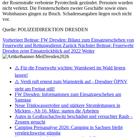
der Rosenstraße verbotene Pyrotechnik gezündet. Personen wurden
nicht verletzt. Die Fensterscheiben zweier Geschäfte sowie eines
Wohnhauses gingen zu Bruch. Schadensangaben liegen noch nicht
vor.
Quelle: POLIZEIDIREKTION DRESDEN
Vorheriger Beitrag: FW Dresden: Bilanz zum Einsatzgeschehen von
Feuerwehr und Rettungsdienst
Zurück
Nächster Beitrag: Feuerwehr
Dresden zeigt Einsatzrückblick auf 2022
Weiter
⚠️ Für die Feuerwehr wichtig: Warnkegel im Wald liegen
lassen!
⚠️ Verdi ruft erneut zum Warnstreik auf - Dresdner ÖPNV
steht am Freitag still!
FW Dresden: Informationen zum Einsatzgeschehen am
Samstag
Neue Trinkwasserrohre und stärkere Stromleitungen in
Mickten - Ab 16. März: starten die Arbeiten
Autos in Großzschachwitz beschädigt und versuchter Raub –
Zeugen gesucht
Camping Preisanalyse 2026: Camping in Sachsen bleibt
vergleichsweise günstig