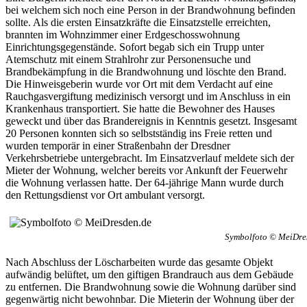
bei welchem sich noch eine Person in der Brandwohnung befinden
sollte. Als die ersten Einsatzkräfte die Einsatzstelle erreichten,
brannten im Wohnzimmer einer Erdgeschosswohnung
Einrichtungsgegenstände. Sofort begab sich ein Trupp unter
Atemschutz mit einem Strahlrohr zur Personensuche und
Brandbekämpfung in die Brandwohnung und löschte den Brand.
Die Hinweisgeberin wurde vor Ort mit dem Verdacht auf eine
Rauchgasvergiftung medizinisch versorgt und im Anschluss in ein
Krankenhaus transportiert. Sie hatte die Bewohner des Hauses
geweckt und über das Brandereignis in Kenntnis gesetzt. Insgesamt
20 Personen konnten sich so selbstständig ins Freie retten und
wurden temporär in einer Straßenbahn der Dresdner
Verkehrsbetriebe untergebracht. Im Einsatzverlauf meldete sich der
Mieter der Wohnung, welcher bereits vor Ankunft der Feuerwehr
die Wohnung verlassen hatte. Der 64-jährige Mann wurde durch
den Rettungsdienst vor Ort ambulant versorgt.
Symbolfoto © MeiDre
Nach Abschluss der Löscharbeiten wurde das gesamte Objekt
aufwändig belüftet, um den giftigen Brandrauch aus dem Gebäude
zu entfernen. Die Brandwohnung sowie die Wohnung darüber sind
gegenwärtig nicht bewohnbar. Die Mieterin der Wohnung über der