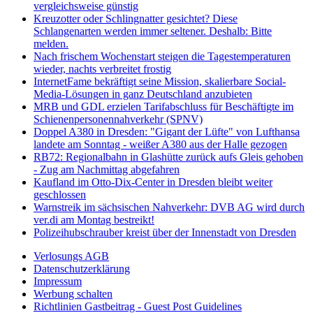
vergleichsweise günstig
Kreuzotter oder Schlingnatter gesichtet? Diese
Schlangenarten werden immer seltener. Deshalb: Bitte
melden.
Nach frischem Wochenstart steigen die Tagestemperaturen
wieder, nachts verbreitet frostig
InternetFame bekräftigt seine Mission, skalierbare Social-
Media-Lösungen in ganz Deutschland anzubieten
MRB und GDL erzielen Tarifabschluss für Beschäftigte im
Schienenpersonennahverkehr (SPNV)
Doppel A380 in Dresden: "Gigant der Lüfte" von Lufthansa
landete am Sonntag - weißer A380 aus der Halle gezogen
RB72: Regionalbahn in Glashütte zurück aufs Gleis gehoben
- Zug am Nachmittag abgefahren
Kaufland im Otto-Dix-Center in Dresden bleibt weiter
geschlossen
Warnstreik im sächsischen Nahverkehr: DVB AG wird durch
ver.di am Montag bestreikt!
Polizeihubschrauber kreist über der Innenstadt von Dresden
Verlosungs AGB
Datenschutzerklärung
Impressum
Werbung schalten
Richtlinien Gastbeitrag - Guest Post Guidelines