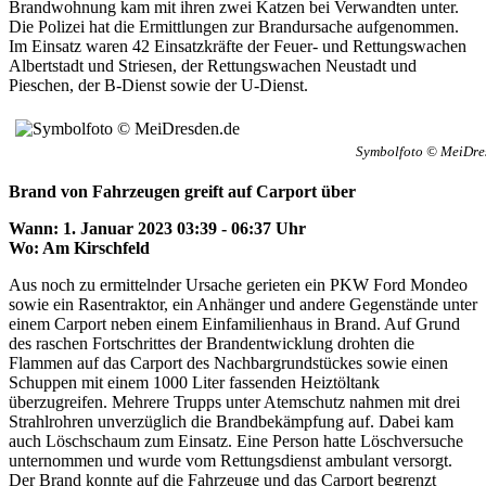
Brandwohnung kam mit ihren zwei Katzen bei Verwandten unter.
Die Polizei hat die Ermittlungen zur Brandursache aufgenommen.
Im Einsatz waren 42 Einsatzkräfte der Feuer- und Rettungswachen
Albertstadt und Striesen, der Rettungswachen Neustadt und
Pieschen, der B-Dienst sowie der U-Dienst.
Symbolfoto © MeiDre
Brand von Fahrzeugen greift auf Carport über
Wann: 1. Januar 2023 03:39 - 06:37 Uhr
Wo: Am Kirschfeld
Aus noch zu ermittelnder Ursache gerieten ein PKW Ford Mondeo
sowie ein Rasentraktor, ein Anhänger und andere Gegenstände unter
einem Carport neben einem Einfamilienhaus in Brand. Auf Grund
des raschen Fortschrittes der Brandentwicklung drohten die
Flammen auf das Carport des Nachbargrundstückes sowie einen
Schuppen mit einem 1000 Liter fassenden Heiztöltank
überzugreifen. Mehrere Trupps unter Atemschutz nahmen mit drei
Strahlrohren unverzüglich die Brandbekämpfung auf. Dabei kam
auch Löschschaum zum Einsatz. Eine Person hatte Löschversuche
unternommen und wurde vom Rettungsdienst ambulant versorgt.
Der Brand konnte auf die Fahrzeuge und das Carport begrenzt