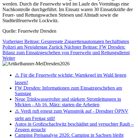
werden. Durch die Feuerwehr wird im Laufe des Vormittags eine
Nachkontrolle durchgeführt. Im Einsatz waren 30 Einsatzkräfte der
Feuer- und Rettungswachen Striesen und Altstadt sowie die
Stadtteilfeuerwehr Lockwitz.
Quelle: Feuerwehr Dresden
Vorheriger Beitrag: Gesprengte Zigarettenautomaten bechäftigten
Polizei am Neujahrstag
Zurück
Nächster Beitrag: FW Dresden:
Bilanz zum Einsatzgeschehen von Feuerwehr und Rettungsdienst
Weiter
⚠️ Für die Feuerwehr wichtig: Warnkegel im Wald liegen
lassen!
FW Dresden: Informationen zum Einsatzgeschehen am
Samstag
Neue Trinkwasserrohre und stärkere Stromleitungen in
Mickten - Ab 16. März: starten die Arbeiten
⚠️ Verdi ruft erneut zum Warnstreik auf - Dresdner ÖPNV
steht am Freitag still!
Autos in Großzschachwitz beschädigt und versuchter Raub –
Zeugen gesucht
Camping Preisanalyse 2026: Camping in Sachsen bleibt