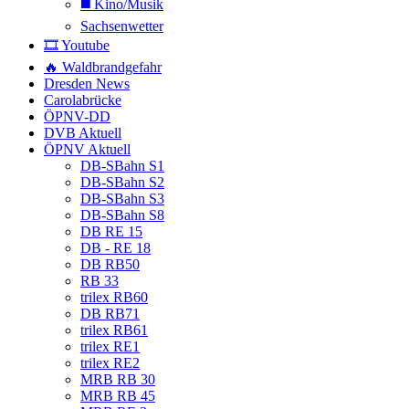
◼️ Kino/Musik
Sachsenwetter
🎞️ Youtube
🔥 Waldbrandgefahr
Dresden News
Carolabrücke
ÖPNV-DD
DVB Aktuell
ÖPNV Aktuell
DB-SBahn S1
DB-SBahn S2
DB-SBahn S3
DB-SBahn S8
DB RE 15
DB - RE 18
DB RB50
RB 33
trilex RB60
DB RB71
trilex RB61
trilex RE1
trilex RE2
MRB RB 30
MRB RB 45