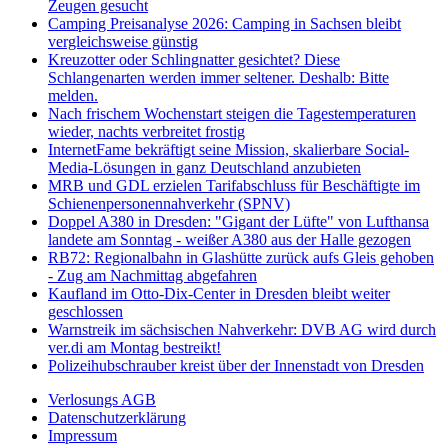
Zeugen gesucht
Camping Preisanalyse 2026: Camping in Sachsen bleibt
vergleichsweise günstig
Kreuzotter oder Schlingnatter gesichtet? Diese
Schlangenarten werden immer seltener. Deshalb: Bitte
melden.
Nach frischem Wochenstart steigen die Tagestemperaturen
wieder, nachts verbreitet frostig
InternetFame bekräftigt seine Mission, skalierbare Social-
Media-Lösungen in ganz Deutschland anzubieten
MRB und GDL erzielen Tarifabschluss für Beschäftigte im
Schienenpersonennahverkehr (SPNV)
Doppel A380 in Dresden: "Gigant der Lüfte" von Lufthansa
landete am Sonntag - weißer A380 aus der Halle gezogen
RB72: Regionalbahn in Glashütte zurück aufs Gleis gehoben
- Zug am Nachmittag abgefahren
Kaufland im Otto-Dix-Center in Dresden bleibt weiter
geschlossen
Warnstreik im sächsischen Nahverkehr: DVB AG wird durch
ver.di am Montag bestreikt!
Polizeihubschrauber kreist über der Innenstadt von Dresden
Verlosungs AGB
Datenschutzerklärung
Impressum