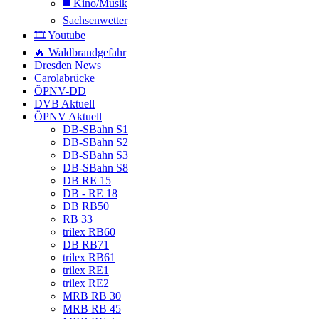
◼️ Kino/Musik
Sachsenwetter
🎞️ Youtube
🔥 Waldbrandgefahr
Dresden News
Carolabrücke
ÖPNV-DD
DVB Aktuell
ÖPNV Aktuell
DB-SBahn S1
DB-SBahn S2
DB-SBahn S3
DB-SBahn S8
DB RE 15
DB - RE 18
DB RB50
RB 33
trilex RB60
DB RB71
trilex RB61
trilex RE1
trilex RE2
MRB RB 30
MRB RB 45