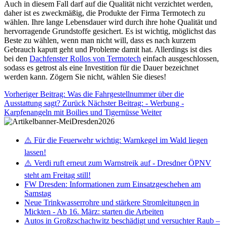
Auch in diesem Fall darf auf die Qualität nicht verzichtet werden,
daher ist es zweckmäßig, die Produkte der Firma Termotech zu
wählen. Ihre lange Lebensdauer wird durch ihre hohe Qualität und
hervorragende Grundstoffe gesichert. Es ist wichtig, möglichst das
Beste zu wählen, wenn man nicht will, dass es nach kurzem
Gebrauch kaputt geht und Probleme damit hat. Allerdings ist dies
bei den
Dachfenster Rollos von Termotech
einfach ausgeschlossen,
sodass es getrost als eine Investition für die Dauer bezeichnet
werden kann. Zögern Sie nicht, wählen Sie dieses!
Vorheriger Beitrag: Was die Fahrgestellnummer über die
Ausstattung sagt?
Zurück
Nächster Beitrag: - Werbung -
Karpfenangeln mit Boilies und Tigernüsse
Weiter
⚠️ Für die Feuerwehr wichtig: Warnkegel im Wald liegen
lassen!
⚠️ Verdi ruft erneut zum Warnstreik auf - Dresdner ÖPNV
steht am Freitag still!
FW Dresden: Informationen zum Einsatzgeschehen am
Samstag
Neue Trinkwasserrohre und stärkere Stromleitungen in
Mickten - Ab 16. März: starten die Arbeiten
Autos in Großzschachwitz beschädigt und versuchter Raub –