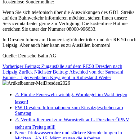
Kostenlose Sonderhotline:
Wenn Sie sich telefonisch über die Auswirkungen des GDL-Streiks
auf den Bahnverkehr informieren möchten, stehen Ihnen unsere
Servicemitarbeiter gerne zur Verfügung. Die kostenfreie Hotline
erreichen Sie unter der Nummer 08000-996633.
In Dresden fuhren am Donnerstagfrüh der trilex und der RE 50 nach
Leipzig. Aber auch hier kann es zu Ausfällen kommen!
Quelle: Deutsche Bahn AG
Vorheriger Beitrag: Zugausfälle auf dem RE50 Dresden nach
Leipzig
Zurück
Nächster Beitrag: Abschied von der Sarrasani
Bühne - Tigerweibchen Kaya geht in Ruhestand
Weiter
⚠️ Für die Feuerwehr wichtig: Warnkegel im Wald liegen
lassen!
FW Dresden: Informationen zum Einsatzgeschehen am
Samstag
⚠️ Verdi ruft erneut zum Warnstreik auf - Dresdner ÖPNV
steht am Freitag still!
Neue Trinkwasserrohre und stärkere Stromleitungen in
Mickten - Ab 16. März: starten die Arbeiten