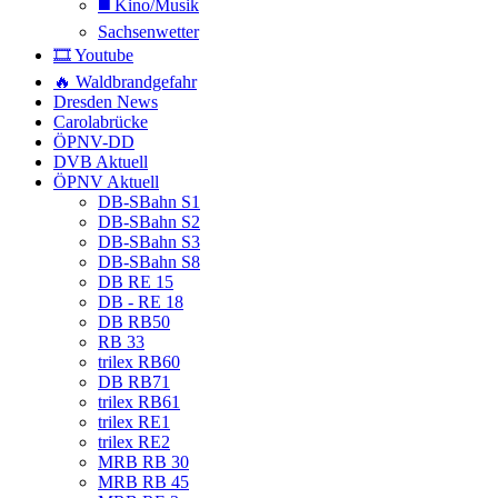
◼️ Kino/Musik
Sachsenwetter
🎞️ Youtube
🔥 Waldbrandgefahr
Dresden News
Carolabrücke
ÖPNV-DD
DVB Aktuell
ÖPNV Aktuell
DB-SBahn S1
DB-SBahn S2
DB-SBahn S3
DB-SBahn S8
DB RE 15
DB - RE 18
DB RB50
RB 33
trilex RB60
DB RB71
trilex RB61
trilex RE1
trilex RE2
MRB RB 30
MRB RB 45