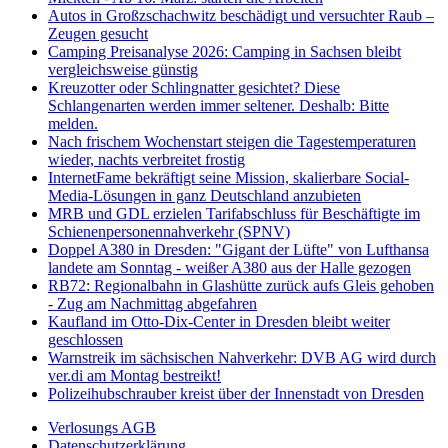
Autos in Großzschachwitz beschädigt und versuchter Raub –
Zeugen gesucht
Camping Preisanalyse 2026: Camping in Sachsen bleibt
vergleichsweise günstig
Kreuzotter oder Schlingnatter gesichtet? Diese
Schlangenarten werden immer seltener. Deshalb: Bitte
melden.
Nach frischem Wochenstart steigen die Tagestemperaturen
wieder, nachts verbreitet frostig
InternetFame bekräftigt seine Mission, skalierbare Social-
Media-Lösungen in ganz Deutschland anzubieten
MRB und GDL erzielen Tarifabschluss für Beschäftigte im
Schienenpersonennahverkehr (SPNV)
Doppel A380 in Dresden: "Gigant der Lüfte" von Lufthansa
landete am Sonntag - weißer A380 aus der Halle gezogen
RB72: Regionalbahn in Glashütte zurück aufs Gleis gehoben
- Zug am Nachmittag abgefahren
Kaufland im Otto-Dix-Center in Dresden bleibt weiter
geschlossen
Warnstreik im sächsischen Nahverkehr: DVB AG wird durch
ver.di am Montag bestreikt!
Polizeihubschrauber kreist über der Innenstadt von Dresden
Verlosungs AGB
Datenschutzerklärung