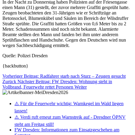
In der Nacht zu Donnerstag haben Polizisten auf der Friesengasse
einen Mann (31) gestellt, der zuvor mehrere Graffiti gesprüht hatte.
Zeugen beobachteten den 31-Jährigen wie er Schriftzüge an
Betonsockel, Blumenkübel und Säulen im Bereich der Wilsdruffer
Straße sprühte. Die Graffiti hatten Größen von 0,6 Meter bis zu 2
Meter. Schadenssummen sind noch nicht bekannt. Alarmierte
Beamte stellten den Mann und fanden bei ihm unter anderem
Sprühflaschen und Handschuhe. Gegen den Deutschen wird nun
wegen Sachbeschädigung ermittelt.
Quelle: Polizei Dresden
{backbutton}
Vorheriger Beitrag: Radfahrer starb nach Sturz – Zeugen gesucht
Zurück
Nächster Beitrag: FW Dresden: Wohnung steht in
Vollbrand, Feuerwehr rettet Personen
Weiter
⚠️ Für die Feuerwehr wichtig: Warnkegel im Wald liegen
lassen!
⚠️ Verdi ruft erneut zum Warnstreik auf - Dresdner ÖPNV
steht am Freitag still!
FW Dresden: Informationen zum Einsatzgeschehen am