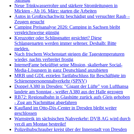
Samstag
Neue Trinkwasserrohre und stärkere Stromleitungen in
Mickten - Ab 16. März: starten die Arbeiten
Autos in Großzschachwitz beschädigt und versuchter Raub –
Zeugen gesucht
Camping Preisanalyse 2026: Camping in Sachsen bleibt
vergleichsweise günstig
Kreuzotter oder Schlingnatter gesichtet? Diese
Schlangenarten werden immer seltener. Deshalb: Bitte
melden.
Nach frischem Wochenstart steigen die Tagestemperaturen
wieder, nachts verbreitet frostig
InternetFame bekräftigt seine Mission, skalierbare Social-
Media-Lösungen in ganz Deutschland anzubieten
MRB und GDL erzielen Tarifabschluss für Beschäftigte im
Schienenpersonennahverkehr (SPNV)
Doppel A380 in Dresden: "Gigant der Lüfte" von Lufthansa
landete am Sonntag - weißer A380 aus der Halle gezogen
RB72: Regionalbahn in Glashütte zurück aufs Gleis gehoben
- Zug am Nachmittag abgefahren
Kaufland im Otto-Dix-Center in Dresden bleibt weiter
geschlossen
Warnstreik im sächsischen Nahverkehr: DVB AG wird durch
ver.di am Montag bestreikt!
Polizeihubschrauber kreist über der Innenstadt von Dresden