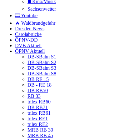
◼️ Kino/Musik
Sachsenwetter
🎞️ Youtube
🔥 Waldbrandgefahr
Dresden News
Carolabrücke
ÖPNV-DD
DVB Aktuell
ÖPNV Aktuell
DB-SBahn S1
DB-SBahn S2
DB-SBahn S3
DB-SBahn S8
DB RE 15
DB - RE 18
DB RB50
RB 33
trilex RB60
DB RB71
trilex RB61
trilex RE1
trilex RE2
MRB RB 30
MRB RB 45