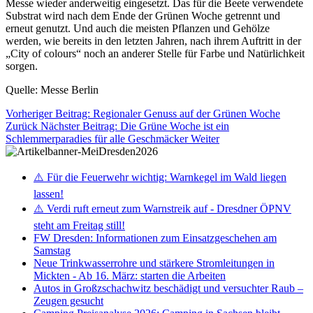
Messe wieder anderweitig eingesetzt. Das für die Beete verwendete
Substrat wird nach dem Ende der Grünen Woche getrennt und
erneut genutzt. Und auch die meisten Pflanzen und Gehölze
werden, wie bereits in den letzten Jahren, nach ihrem Auftritt in der
„City of colours“ noch an anderer Stelle für Farbe und Natürlichkeit
sorgen.
Quelle: Messe Berlin
Vorheriger Beitrag: Regionaler Genuss auf der Grünen Woche
Zurück
Nächster Beitrag: Die Grüne Woche ist ein
Schlemmerparadies für alle Geschmäcker
Weiter
⚠️ Für die Feuerwehr wichtig: Warnkegel im Wald liegen
lassen!
⚠️ Verdi ruft erneut zum Warnstreik auf - Dresdner ÖPNV
steht am Freitag still!
FW Dresden: Informationen zum Einsatzgeschehen am
Samstag
Neue Trinkwasserrohre und stärkere Stromleitungen in
Mickten - Ab 16. März: starten die Arbeiten
Autos in Großzschachwitz beschädigt und versuchter Raub –
Zeugen gesucht