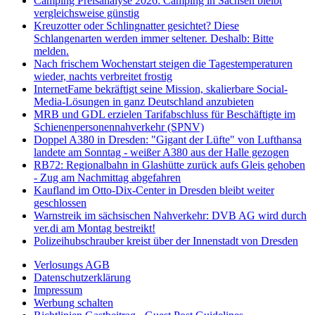
Camping Preisanalyse 2026: Camping in Sachsen bleibt
vergleichsweise günstig
Kreuzotter oder Schlingnatter gesichtet? Diese
Schlangenarten werden immer seltener. Deshalb: Bitte
melden.
Nach frischem Wochenstart steigen die Tagestemperaturen
wieder, nachts verbreitet frostig
InternetFame bekräftigt seine Mission, skalierbare Social-
Media-Lösungen in ganz Deutschland anzubieten
MRB und GDL erzielen Tarifabschluss für Beschäftigte im
Schienenpersonennahverkehr (SPNV)
Doppel A380 in Dresden: "Gigant der Lüfte" von Lufthansa
landete am Sonntag - weißer A380 aus der Halle gezogen
RB72: Regionalbahn in Glashütte zurück aufs Gleis gehoben
- Zug am Nachmittag abgefahren
Kaufland im Otto-Dix-Center in Dresden bleibt weiter
geschlossen
Warnstreik im sächsischen Nahverkehr: DVB AG wird durch
ver.di am Montag bestreikt!
Polizeihubschrauber kreist über der Innenstadt von Dresden
Verlosungs AGB
Datenschutzerklärung
Impressum
Werbung schalten