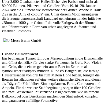
Über 3.000 Quadratmeter Hallenfläche, vier Farben und mehr als
80.000 Blumen, Pflanzen und Gehölze: Vom 19. bis 28. Januar
2024 lädt die Blumenhalle Besuchende der Grünen Woche in Halle
2.2a in die „City of colours“ ein. Unter diesem Motto arrangieren
die Erzeugergenossenschaft Landgard gemeinsam mit der Initiative
„Blumen - 1000 gute Gründe“ die volle Farbgewalt der Blumen-
und Pflanzenwelt in Form von urban angelegten Aufbauten und
kreativen Fotospots.
Urbane Blumenpracht
Ein bepflanzter Tunnel führt das Messepublikum in die Blumenhalle
und öffnet den Blick für vier starke Farbzonen in Gelb, Rot, Violett
und Grün, die in einem gemeinsamen Beet im Zentrum als
symbolischer Stadtpark münden. Rund 85 Baugerüste, die farbige
Häuserfassaden von drei bis fünf Metern Höhe bilden, bringen die
floralen Installationen auf eine weitere räumliche Ebene und dienen
als Träger für Frühblüher, Zimmerpflanzen, Farne, Carnivoren und
Ampeln. Für die weitere Stadtbegrünung sorgen über 100 Gehölze
und zwei Wasserfälle. Zusätzliche Designelemente wie unifarbene
Balkonkübel oder Briefkästen machen den Straßenlook komplett
und garantieren auffällige Fotomotive.