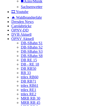
◼️ Kino/Musik
Sachsenwetter
🎞️ Youtube
🔥 Waldbrandgefahr
Dresden News
Carolabrücke
ÖPNV-DD
DVB Aktuell
ÖPNV Aktuell
DB-SBahn S1
DB-SBahn S2
DB-SBahn S3
DB-SBahn S8
DB RE 15
DB - RE 18
DB RB50
RB 33
trilex RB60
DB RB71
trilex RB61
trilex RE1
trilex RE2
MRB RB 30
MRB RB 45