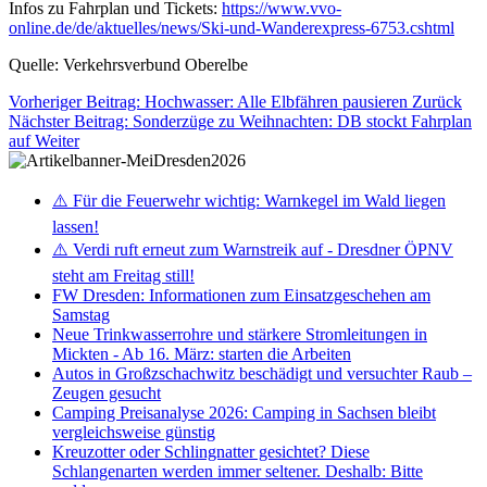
Infos zu Fahrplan und Tickets:
https://www.vvo-
online.de/de/aktuelles/news/Ski-und-Wanderexpress-6753.cshtml
Quelle: Verkehrsverbund Oberelbe
Vorheriger Beitrag: Hochwasser: Alle Elbfähren pausieren
Zurück
Nächster Beitrag: Sonderzüge zu Weihnachten: DB stockt Fahrplan
auf
Weiter
⚠️ Für die Feuerwehr wichtig: Warnkegel im Wald liegen
lassen!
⚠️ Verdi ruft erneut zum Warnstreik auf - Dresdner ÖPNV
steht am Freitag still!
FW Dresden: Informationen zum Einsatzgeschehen am
Samstag
Neue Trinkwasserrohre und stärkere Stromleitungen in
Mickten - Ab 16. März: starten die Arbeiten
Autos in Großzschachwitz beschädigt und versuchter Raub –
Zeugen gesucht
Camping Preisanalyse 2026: Camping in Sachsen bleibt
vergleichsweise günstig
Kreuzotter oder Schlingnatter gesichtet? Diese
Schlangenarten werden immer seltener. Deshalb: Bitte