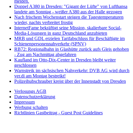
melden.
Doppel A380 in Dresden: "Gigant der Lüfte" von Lufthansa
landete am Sonntag - weißer A380 aus der Halle gezogen
Nach frischem Wochenstart steigen die Tagestemperaturen
wieder, nachts verbreitet frostig
InternetFame bekräftigt seine Mission, skalierbare Social-
Media-Lösungen in ganz Deutschland anzubieten
MRB und GDL erzielen Tarifabschluss für Beschäftigte im
Schienenpersonennahverkehr (SPNV)
RB72: Regionalbahn in Glashütte zurück aufs Gleis gehoben
- Zug am Nachmittag abgefahren
Kaufland im Otto-Dix-Center in Dresden bleibt weiter
geschlossen
Warnstreik im sächsischen Nahverkehr: DVB AG wird durch
ver.di am Montag bestreikt!
Polizeihubschrauber kreist über der Innenstadt von Dresden
Verlosungs AGB
Datenschutzerklärung
Impressum
Werbung schalten
Richtlinien Gastbeitrag - Guest Post Guidelines