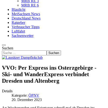
MRB RE 3
MRB RE 6
Blaulicht
MeiSachsen News
Deutschland News
Ratgeber
Verbraucher Tipps
Luftfahrt
Sachsenwetter
Suchen
Suchen
VVO: Per Express ins Osterzgebirge -
Ski- und WanderExpress verbindet
Dresden und Altenberg
Details
Kategorie:
ÖPNV
20. Dezember 2023
An Wochenenden und Feiertagen schnell mal ab Dresden ins