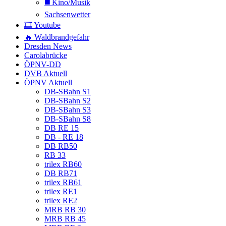
◼️ Kino/Musik
Sachsenwetter
🎞️ Youtube
🔥 Waldbrandgefahr
Dresden News
Carolabrücke
ÖPNV-DD
DVB Aktuell
ÖPNV Aktuell
DB-SBahn S1
DB-SBahn S2
DB-SBahn S3
DB-SBahn S8
DB RE 15
DB - RE 18
DB RB50
RB 33
trilex RB60
DB RB71
trilex RB61
trilex RE1
trilex RE2
MRB RB 30
MRB RB 45