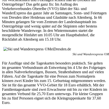
Osterzgebirge? Das geht ganz fix: Im Auftrag des
Verkehrsverbundes Oberelbe (VVO) fährt der Ski- und
WanderExpress das ganze Jahr an Samstagen, Sonn- und Feiertagen
von Dresden über Heidenau und Glashütte nach Altenberg. In 66
Minuten gelangen Sie vom Zentrum der Landeshauptstadt ins
Osterzgebirge und wenig später auf die Skipisten oder bestens
beschilderte Wanderwege. In den Wintermonaten startet die
morgendliche Hinfahrt um 10.05 Uhr am Hauptbahnhof, die
Rückfahrt ab Altenberg um 15.18 Uhr.
Ski und Wanderexpress ©M
Für Ausflüge sind die Tageskarten besonders praktisch. Sie gelten
im gesamten Verbundraum ab Entwertung bis 4 Uhr des Folgetages
in allen Nahverkehrszügen, Bussen, Straßenbahnen und auf vielen
Fähren. Auf die Tageskarte für eine Person zum Normalpreis
können zwei Kinder bis zum 15. Geburtstag mitgenommen werden.
Sie ist für das gesamte VVO-Gebiet für 18 Euro erhältlich. Mit der
Familientageskarte sind zwei Erwachsene mit bis zu vier Kindern im
gesamten Verbund für 25,70 Euro unterwegs. Für kleine Gruppen
bis zu fünf Personen eignet sich die Kleingruppenkarte für 37,60
Euro.