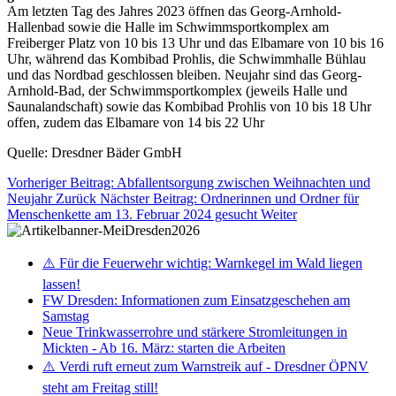
Am letzten Tag des Jahres 2023 öffnen das Georg-Arnhold-
Hallenbad sowie die Halle im Schwimmsportkomplex am
Freiberger Platz von 10 bis 13 Uhr und das Elbamare von 10 bis 16
Uhr, während das Kombibad Prohlis, die Schwimmhalle Bühlau
und das Nordbad geschlossen bleiben. Neujahr sind das Georg-
Arnhold-Bad, der Schwimmsportkomplex (jeweils Halle und
Saunalandschaft) sowie das Kombibad Prohlis von 10 bis 18 Uhr
offen, zudem das Elbamare von 14 bis 22 Uhr
Quelle: Dresdner Bäder GmbH
Vorheriger Beitrag: Abfallentsorgung zwischen Weihnachten und
Neujahr
Zurück
Nächster Beitrag: Ordnerinnen und Ordner für
Menschenkette am 13. Februar 2024 gesucht
Weiter
⚠️ Für die Feuerwehr wichtig: Warnkegel im Wald liegen
lassen!
FW Dresden: Informationen zum Einsatzgeschehen am
Samstag
Neue Trinkwasserrohre und stärkere Stromleitungen in
Mickten - Ab 16. März: starten die Arbeiten
⚠️ Verdi ruft erneut zum Warnstreik auf - Dresdner ÖPNV
steht am Freitag still!