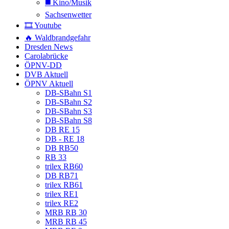
◼️ Kino/Musik
Sachsenwetter
🎞️ Youtube
🔥 Waldbrandgefahr
Dresden News
Carolabrücke
ÖPNV-DD
DVB Aktuell
ÖPNV Aktuell
DB-SBahn S1
DB-SBahn S2
DB-SBahn S3
DB-SBahn S8
DB RE 15
DB - RE 18
DB RB50
RB 33
trilex RB60
DB RB71
trilex RB61
trilex RE1
trilex RE2
MRB RB 30
MRB RB 45