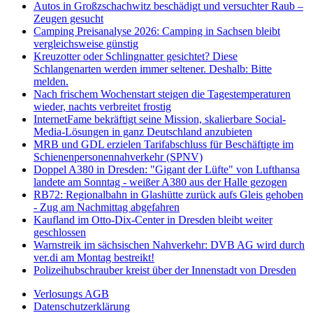
Autos in Großzschachwitz beschädigt und versuchter Raub –
Zeugen gesucht
Camping Preisanalyse 2026: Camping in Sachsen bleibt
vergleichsweise günstig
Kreuzotter oder Schlingnatter gesichtet? Diese
Schlangenarten werden immer seltener. Deshalb: Bitte
melden.
Nach frischem Wochenstart steigen die Tagestemperaturen
wieder, nachts verbreitet frostig
InternetFame bekräftigt seine Mission, skalierbare Social-
Media-Lösungen in ganz Deutschland anzubieten
MRB und GDL erzielen Tarifabschluss für Beschäftigte im
Schienenpersonennahverkehr (SPNV)
Doppel A380 in Dresden: "Gigant der Lüfte" von Lufthansa
landete am Sonntag - weißer A380 aus der Halle gezogen
RB72: Regionalbahn in Glashütte zurück aufs Gleis gehoben
- Zug am Nachmittag abgefahren
Kaufland im Otto-Dix-Center in Dresden bleibt weiter
geschlossen
Warnstreik im sächsischen Nahverkehr: DVB AG wird durch
ver.di am Montag bestreikt!
Polizeihubschrauber kreist über der Innenstadt von Dresden
Verlosungs AGB
Datenschutzerklärung