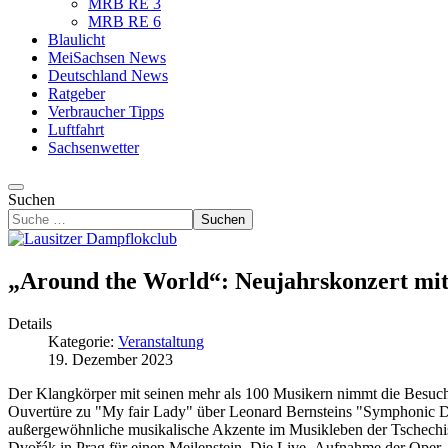
MRB RE 3
MRB RE 6
Blaulicht
MeiSachsen News
Deutschland News
Ratgeber
Verbraucher Tipps
Luftfahrt
Sachsenwetter
Suchen
Suchen
„Around the World“: Neujahrskonzert mi
Details
Kategorie:
Veranstaltung
19. Dezember 2023
Der Klangkörper mit seinen mehr als 100 Musikern nimmt die Besuch
Ouvertüre zu "My fair Lady" über Leonard Bernsteins "Symphonic Da
außergewöhnliche musikalische Akzente im Musikleben der Tschechisc
Dvořák in Prag für einen Meilenstein. Die Live- Aufnahme der Oper 