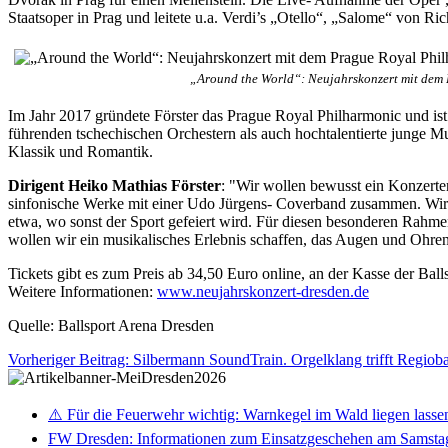
Staatsoper in Prag und leitete u.a. Verdi’s „Otello“, „Salome“ von R
„Around the World“: Neujahrskonzert mit dem
Im Jahr 2017 gründete Förster das Prague Royal Philharmonic und ist
führenden tschechischen Orchestern als auch hochtalentierte junge 
Klassik und Romantik.
Dirigent Heiko Mathias Förster
: "Wir wollen bewusst ein Konzerter
sinfonische Werke mit einer Udo Jürgens- Coverband zusammen. Wir w
etwa, wo sonst der Sport gefeiert wird. Für diesen besonderen Rahme
wollen wir ein musikalisches Erlebnis schaffen, das Augen und Ohren
Tickets gibt es zum Preis ab 34,50 Euro online, an der Kasse der Ba
Weitere Informationen:
www.neujahrskonzert-dresden.de
Quelle: Ballsport Arena Dresden
Vorheriger Beitrag: Silbermann SoundTrain. Orgelklang trifft Regio
⚠️ Für die Feuerwehr wichtig: Warnkegel im Wald liegen lasse
FW Dresden: Informationen zum Einsatzgeschehen am Samsta