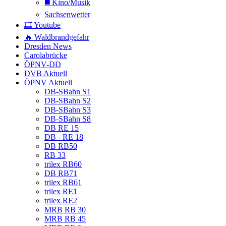
◼️ Kino/Musik
Sachsenwetter
🎞️ Youtube
🔥 Waldbrandgefahr
Dresden News
Carolabrücke
ÖPNV-DD
DVB Aktuell
ÖPNV Aktuell
DB-SBahn S1
DB-SBahn S2
DB-SBahn S3
DB-SBahn S8
DB RE 15
DB - RE 18
DB RB50
RB 33
trilex RB60
DB RB71
trilex RB61
trilex RE1
trilex RE2
MRB RB 30
MRB RB 45