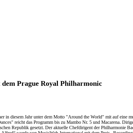
t dem Prague Royal Philharmonic
er in diesem Jahr unter dem Motto "Around the World" mit auf eine m
nces" reicht das Programm bis zu Mambo Nr. 5 und Macarena. Dirigent
hen Republik gesetzt. Der aktuelle Chefdirigent der Philharmonie Ba
„Alfred“ wurde von MusicWeb-International mit dem Preis „Recording of