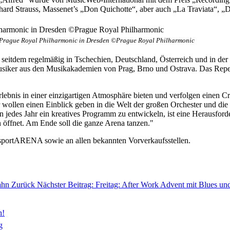
ichard Strauss, Massenet’s „Don Quichotte“, aber auch „La Traviata“, 
 Prague Royal Philharmonic in Dresden ©Prague Royal Philharmonic
 seitdem regelmäßig in Tschechien, Deutschland, Österreich und in de
Musiker aus den Musikakademien von Prag, Brno und Ostrava. Das Repe
lebnis in einer einzigartigen Atmosphäre bieten und verfolgen einen C
ollen einen Einblick geben in die Welt der großen Orchester und die
n jedes Jahr ein kreatives Programm zu entwickeln, ist eine Herausfor
 öffnet. Am Ende soll die ganze Arena tanzen."
llsportARENA sowie an allen bekannten Vorverkaufsstellen.
bahn
Zurück
Nächster Beitrag: Freitag: After Work Advent mit Blues un
n!
g