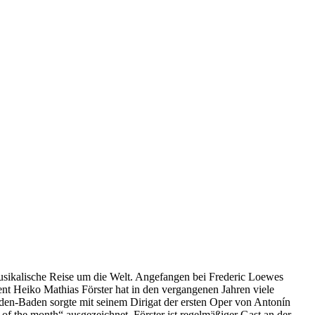
usikalische Reise um die Welt. Angefangen bei Frederic Loewes
 Heiko Mathias Förster hat in den vergangenen Jahren viele
den-Baden sorgte mit seinem Dirigat der ersten Oper von Antonín
 the month“ ausgezeichnet. Förster ist regelmäßiger Gast an der