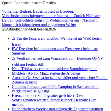
Quelle: Landeshauptstadt Dresden
Vorheriger Beitrag: Bauernprotest in Dresden:
Verkehrsbeeinträchtigungen in der Innenstadt
Zurück
Nächster
Beitrag: Geflüchtete ziehen in Wohncontainer ein - Nachbarn
können sich informieren und engagieren
Weiter
⚠️ Für die Feuerwehr wichtig: Warnkegel im Wald liegen
lassen!
FW Dresden: Informationen zum Einsatzgeschehen am
Samstag
⚠️ Verdi ruft erneut zum Warnstreik auf - Dresdner ÖPNV
steht am Freitag still!
Neue Trinkwasserrohre und stärkere Stromleitungen in
Mickten - Ab 16. März: starten die Arbeiten
Autos in Großzschachwitz beschädigt und versuchter Raub –
Zeugen gesucht
Camping Preisanalyse 2026: Camping in Sachsen bleibt
vergleichsweise günstig
Kreuzotter oder Schlingnatter gesichtet? Diese
Schlangenarten werden immer seltener. Deshalb: Bitte
melden.
Nach frischem Wochenstart steigen die Tagestemperaturen