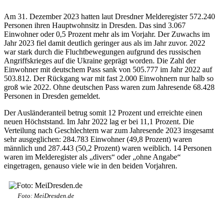
Am 31. Dezember 2023 hatten laut Dresdner Melderegister 572.240
Personen ihren Hauptwohnsitz in Dresden. Das sind 3.067
Einwohner oder 0,5 Prozent mehr als im Vorjahr. Der Zuwachs im
Jahr 2023 fiel damit deutlich geringer aus als im Jahr zuvor. 2022
war stark durch die Fluchtbewegungen aufgrund des russischen
Angriffskrieges auf die Ukraine geprägt worden. Die Zahl der
Einwohner mit deutschem Pass sank von 505.777 im Jahr 2022 auf
503.812. Der Rückgang war mit fast 2.000 Einwohnern nur halb so
groß wie 2022. Ohne deutschen Pass waren zum Jahresende 68.428
Personen in Dresden gemeldet.
Der Ausländeranteil betrug somit 12 Prozent und erreichte einen
neuen Höchststand. Im Jahr 2022 lag er bei 11,1 Prozent. Die
Verteilung nach Geschlechtern war zum Jahresende 2023 insgesamt
sehr ausgeglichen: 284.783 Einwohner (49,8 Prozent) waren
männlich und 287.443 (50,2 Prozent) waren weiblich. 14 Personen
waren im Melderegister als „divers“ oder „ohne Angabe“
eingetragen, genauso viele wie in den beiden Vorjahren.
Foto: MeiDresden.de