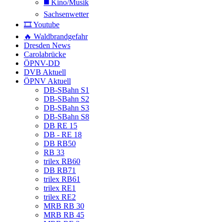
◼️ Kino/Musik
Sachsenwetter
🎞️ Youtube
🔥 Waldbrandgefahr
Dresden News
Carolabrücke
ÖPNV-DD
DVB Aktuell
ÖPNV Aktuell
DB-SBahn S1
DB-SBahn S2
DB-SBahn S3
DB-SBahn S8
DB RE 15
DB - RE 18
DB RB50
RB 33
trilex RB60
DB RB71
trilex RB61
trilex RE1
trilex RE2
MRB RB 30
MRB RB 45