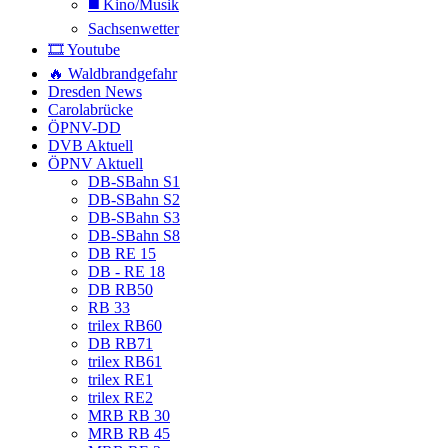
◼️ Kino/Musik
Sachsenwetter
🎞️ Youtube
🔥 Waldbrandgefahr
Dresden News
Carolabrücke
ÖPNV-DD
DVB Aktuell
ÖPNV Aktuell
DB-SBahn S1
DB-SBahn S2
DB-SBahn S3
DB-SBahn S8
DB RE 15
DB - RE 18
DB RB50
RB 33
trilex RB60
DB RB71
trilex RB61
trilex RE1
trilex RE2
MRB RB 30
MRB RB 45