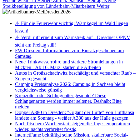
Woche wieder in Betrieb
Zurück
Nächster Beitrag: Keine
Streikbeteiligung von Länderbahn-Mitarbeitern
Weiter
⚠️ Für die Feuerwehr wichtig: Warnkegel im Wald liegen
lassen!
⚠️ Verdi ruft erneut zum Warnstreik auf - Dresdner ÖPNV
steht am Freitag still!
FW Dresden: Informationen zum Einsatzgeschehen am
Samstag
Neue Trinkwasserrohre und stärkere Stromleitungen in
Mickten - Ab 16. März: starten die Arbeiten
Autos in Großzschachwitz beschädigt und versuchter Raub –
Zeugen gesucht
Camping Preisanalyse 2026: Camping in Sachsen bleibt
vergleichsweise günstig
Kreuzotter oder Schlingnatter gesichtet? Diese
Schlangenarten werden immer seltener. Deshalb: Bitte
melden.
Doppel A380 in Dresden: "Gigant der Lüfte" von Lufthansa
landete am Sonntag - weißer A380 aus der Halle gezogen
Nach frischem Wochenstart steigen die Tagestemperaturen
wieder, nachts verbreitet frostig
InternetFame bekräftigt seine Mission, skalierbare Social-