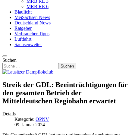
MRB RE 3
MRB RE 6
Blaulicht
MeiSachsen News
Deutschland News
Ratgeber
Verbraucher Tipps
Luftfahrt
Sachsenwetter
Suchen
Suchen
Streik der GDL: Beeinträchtigungen für
den gesamten Betrieb der
Mitteldeutschen Regiobahn erwartet
Details
Kategorie:
ÖPNV
09. Januar 2024
Die Gewerkschaft GDL hat trotz vorliegenden Angeboten zur