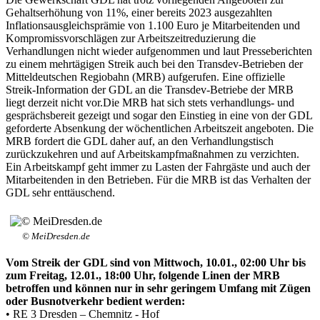
Gehaltserhöhung von 11%, einer bereits 2023 ausgezahlten
Inflationsausgleichsprämie von 1.100 Euro je Mitarbeitenden und
Kompromissvorschlägen zur Arbeitszeitreduzierung die
Verhandlungen nicht wieder aufgenommen und laut Presseberichten
zu einem mehrtägigen Streik auch bei den Transdev-Betrieben der
Mitteldeutschen Regiobahn (MRB) aufgerufen. Eine offizielle
Streik-Information der GDL an die Transdev-Betriebe der MRB
liegt derzeit nicht vor.Die MRB hat sich stets verhandlungs- und
gesprächsbereit gezeigt und sogar den Einstieg in eine von der GDL
geforderte Absenkung der wöchentlichen Arbeitszeit angeboten. Die
MRB fordert die GDL daher auf, an den Verhandlungstisch
zurückzukehren und auf Arbeitskampfmaßnahmen zu verzichten.
Ein Arbeitskampf geht immer zu Lasten der Fahrgäste und auch der
Mitarbeitenden in den Betrieben. Für die MRB ist das Verhalten der
GDL sehr enttäuschend.
© MeiDresden.de
Vom Streik der GDL sind von Mittwoch, 10.01., 02:00 Uhr bis
zum Freitag, 12.01., 18:00 Uhr, folgende Linen der MRB
betroffen und können nur in sehr geringem Umfang mit Zügen
oder Busnotverkehr bedient werden:
• RE 3 Dresden – Chemnitz - Hof