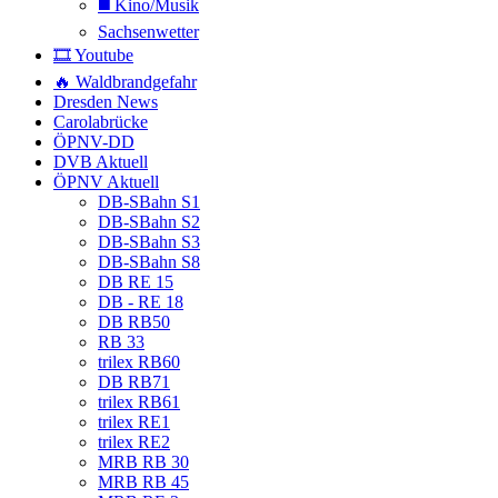
◼️ Kino/Musik
Sachsenwetter
🎞️ Youtube
🔥 Waldbrandgefahr
Dresden News
Carolabrücke
ÖPNV-DD
DVB Aktuell
ÖPNV Aktuell
DB-SBahn S1
DB-SBahn S2
DB-SBahn S3
DB-SBahn S8
DB RE 15
DB - RE 18
DB RB50
RB 33
trilex RB60
DB RB71
trilex RB61
trilex RE1
trilex RE2
MRB RB 30
MRB RB 45