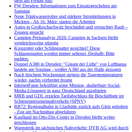
steht am Freitag still!
FW Dresden: Informationen zum Einsatzgeschehen am
Samstag
Neue Trinkwasserrohre und stärkere Stromleitungen in
Mickten - Ab 16. März: starten die Arbeiten
Autos in Großzschachwitz beschädigt und versuchter Raub –
Zeugen gesucht
Camping Preisanalyse 2026: Camping in Sachsen bleibt
vergleichsweise günstig
Kreuzotter oder Schlingnatter gesichtet? Diese
Schlangenarten werden immer seltener. Deshalb: Bitte
melden.
Doppel A380 in Dresden: "Gigant der Lüfte" von Lufthansa
landete am Sonntag - weißer A380 aus der Halle gezogen
Nach frischem Wochenstart steigen die Tagestemperaturen
wieder, nachts verbreitet frostig
InternetFame bekräftigt seine Mission, skalierbare Social-
Media-Lösungen in ganz Deutschland anzubieten
MRB und GDL erzielen Tarifabschluss für Beschäftigte im
Schienenpersonennahverkehr (SPNV)
RB72: Regionalbahn in Glashütte zurück aufs Gleis gehoben
- Zug am Nachmittag abgefahren
Kaufland im Otto-Dix-Center in Dresden bleibt weiter
geschlossen
Warnstreik im sächsischen Nahverkehr: DVB AG wird durch