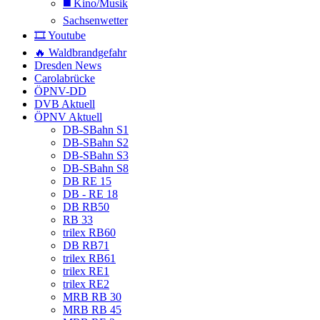
◼️ Kino/Musik
Sachsenwetter
🎞️ Youtube
🔥 Waldbrandgefahr
Dresden News
Carolabrücke
ÖPNV-DD
DVB Aktuell
ÖPNV Aktuell
DB-SBahn S1
DB-SBahn S2
DB-SBahn S3
DB-SBahn S8
DB RE 15
DB - RE 18
DB RB50
RB 33
trilex RB60
DB RB71
trilex RB61
trilex RE1
trilex RE2
MRB RB 30
MRB RB 45