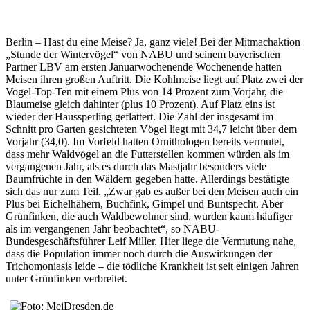
Berlin – Hast du eine Meise? Ja, ganz viele! Bei der Mitmachaktion
„Stunde der Wintervögel“ von NABU und seinem bayerischen
Partner LBV am ersten Januarwochenende Wochenende hatten
Meisen ihren großen Auftritt. Die Kohlmeise liegt auf Platz zwei der
Vogel-Top-Ten mit einem Plus von 14 Prozent zum Vorjahr, die
Blaumeise gleich dahinter (plus 10 Prozent). Auf Platz eins ist
wieder der Haussperling geflattert. Die Zahl der insgesamt im
Schnitt pro Garten gesichteten Vögel liegt mit 34,7 leicht über dem
Vorjahr (34,0). Im Vorfeld hatten Ornithologen bereits vermutet,
dass mehr Waldvögel an die Futterstellen kommen würden als im
vergangenen Jahr, als es durch das Mastjahr besonders viele
Baumfrüchte in den Wäldern gegeben hatte. Allerdings bestätigte
sich das nur zum Teil. „Zwar gab es außer bei den Meisen auch ein
Plus bei Eichelhähern, Buchfink, Gimpel und Buntspecht. Aber
Grünfinken, die auch Waldbewohner sind, wurden kaum häufiger
als im vergangenen Jahr beobachtet“, so NABU-
Bundesgeschäftsführer Leif Miller. Hier liege die Vermutung nahe,
dass die Population immer noch durch die Auswirkungen der
Trichomoniasis leide – die tödliche Krankheit ist seit einigen Jahren
unter Grünfinken verbreitet.