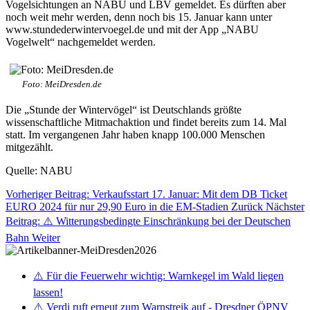
Vogelsichtungen an NABU und LBV gemeldet. Es dürften aber
noch weit mehr werden, denn noch bis 15. Januar kann unter
www.stundederwintervoegel.de und mit der App „NABU
Vogelwelt“ nachgemeldet werden.
Foto: MeiDresden.de
Die „Stunde der Wintervögel“ ist Deutschlands größte
wissenschaftliche Mitmachaktion und findet bereits zum 14. Mal
statt. Im vergangenen Jahr haben knapp 100.000 Menschen
mitgezählt.
Quelle: NABU
Vorheriger Beitrag: Verkaufsstart 17. Januar: Mit dem DB Ticket
EURO 2024 für nur 29,90 Euro in die EM-Stadien
Zurück
Nächster
Beitrag: ⚠️ Witterungsbedingte Einschränkung bei der Deutschen
Bahn
Weiter
⚠️ Für die Feuerwehr wichtig: Warnkegel im Wald liegen
lassen!
⚠️ Verdi ruft erneut zum Warnstreik auf - Dresdner ÖPNV