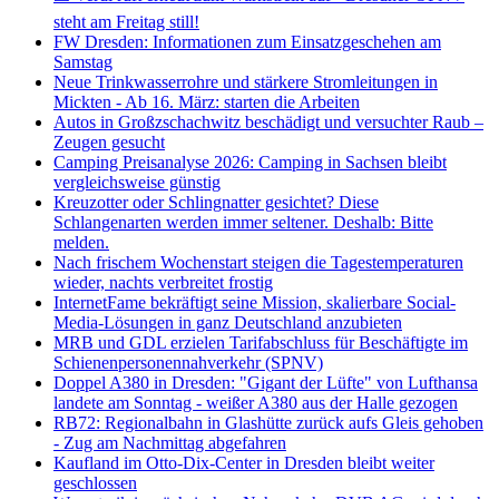
steht am Freitag still!
FW Dresden: Informationen zum Einsatzgeschehen am
Samstag
Neue Trinkwasserrohre und stärkere Stromleitungen in
Mickten - Ab 16. März: starten die Arbeiten
Autos in Großzschachwitz beschädigt und versuchter Raub –
Zeugen gesucht
Camping Preisanalyse 2026: Camping in Sachsen bleibt
vergleichsweise günstig
Kreuzotter oder Schlingnatter gesichtet? Diese
Schlangenarten werden immer seltener. Deshalb: Bitte
melden.
Nach frischem Wochenstart steigen die Tagestemperaturen
wieder, nachts verbreitet frostig
InternetFame bekräftigt seine Mission, skalierbare Social-
Media-Lösungen in ganz Deutschland anzubieten
MRB und GDL erzielen Tarifabschluss für Beschäftigte im
Schienenpersonennahverkehr (SPNV)
Doppel A380 in Dresden: "Gigant der Lüfte" von Lufthansa
landete am Sonntag - weißer A380 aus der Halle gezogen
RB72: Regionalbahn in Glashütte zurück aufs Gleis gehoben
- Zug am Nachmittag abgefahren
Kaufland im Otto-Dix-Center in Dresden bleibt weiter
geschlossen