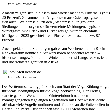
Foto: MeiDresden.de
Amseln zeigten sich in diesem Jahr wieder mehr am Futterhaus (plus
20 Prozent). Zusammen mit Artgenossen aus Osteuropa gesellten
sich auch „Waldamseln“ zu den „Stadtamseln“ in größeren
Siedlungen und sorgten so für vermehrte Meldungen. Typische
Wintergäste, wie Erlen- und Birkenzeisige, wurden ebenfalls
häufiger als 2023 gesichtet – ein Plus von 30 Prozent, bzw. 87
Prozent.
Auch spektakuläre Sichtungen gab es am Wochenende: Im Rhein-
Neckar-Raum konnte ein Schwarzstorch beobachtet werden –
bisher sehr ungewöhnlich im Winter, denn er ist Langstreckenzieher
und überwintert eigentlich in Afrika.
Foto: MeiDresden.de
Der Wetterumschwung pünktlich zum Start der Vogelzählung sorgte
für ideale Bedingungen für die Vogelbeobachtung. Der Freitag
startete ganz in Weiß und der Wintereinbruch nach den
vorangegangenen tagelangen Regenfällen mit Hochwasser lockte
offenbar viele Vogelfreundinnen und -freunde an die Futterstellen in
Gärten und Parks. Bisher haben fast 98.000 Menschen ihre