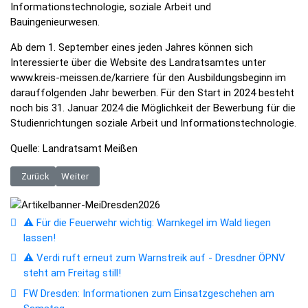
Informationstechnologie, soziale Arbeit und
Bauingenieurwesen.
Ab dem 1. September eines jeden Jahres können sich
Interessierte über die Website des Landratsamtes unter
www.kreis-meissen.de/karriere für den Ausbildungsbeginn im
darauffolgenden Jahr bewerben. Für den Start in 2024 besteht
noch bis 31. Januar 2024 die Möglichkeit der Bewerbung für die
Studienrichtungen soziale Arbeit und Informationstechnologie.
Quelle: Landratsamt Meißen
Vorheriger Beitrag: Neubaustrecke Dresden–Prag: DB informiert zum 
Nächster Beitrag: Erinnerungsort Altmarkt - Umgestaltung i
Zurück
Weiter
⚠️ Für die Feuerwehr wichtig: Warnkegel im Wald liegen
lassen!
⚠️ Verdi ruft erneut zum Warnstreik auf - Dresdner ÖPNV
steht am Freitag still!
FW Dresden: Informationen zum Einsatzgeschehen am