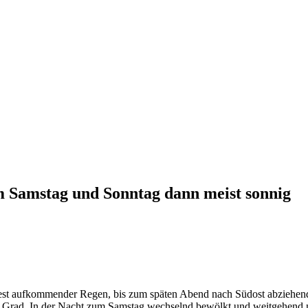
m Samstag und Sonntag dann meist sonnig
est aufkommender Regen, bis zum späten Abend nach Südost abziehe
Grad. In der Nacht zum Samstag wechselnd bewölkt und weitgehend ni