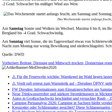
-2 Grad. Schwacher bis mäßiger Wind aus West
.
Das Wochenende startet anfangs feuch
Am
Samstag
Sonne und Wolken im Wechsel. Maxima 6 bis 8, im Berg
Bergland bis -4 Grad. Schwachwindig.
Am
Sonntag
viel Sonne, die im Tagesverlauf etwas von Schleierwol
Nacht zum Montag nur wenig Bewölkung und niederschlagsfrei. Sch
Quelle: DWD
Vorheriger Beitrag: Dienstag und Mittwoch trocken, Donnerstag regn
⚠️ Für die Feuerwehr wichtig: Warnkegel im Wald liegen lasse
⚠️ Verdi ruft erneut zum Warnstreik auf - Dresdner ÖPNV steht 
FW Dresden: Informationen zum Einsatzgeschehen am Samsta
Neue Trinkwasserrohre und stärkere Stromleitungen in Mickten 
Autos in Großzschachwitz beschädigt und versuchter Raub – 
Camping Preisanalyse 2026: Camping in Sachsen bleibt vergle
Kreuzotter oder Schlingnatter gesichtet? Diese Schlangenarten
Nach frischem Wochenstart steigen die Tagestemperaturen wieder