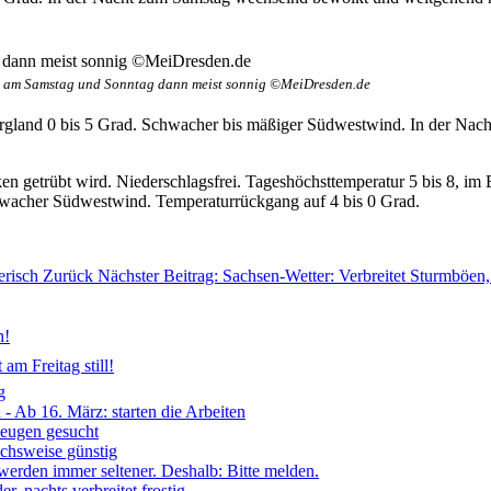
t, am Samstag und Sonntag dann meist sonnig ©MeiDresden.de
land 0 bis 5 Grad. Schwacher bis mäßiger Südwestwind. In der Nacht 
ken getrübt wird. Niederschlagsfrei. Tageshöchsttemperatur 5 bis 8, 
wacher Südwestwind. Temperaturrückgang auf 4 bis 0 Grad.
erisch
Zurück
Nächster Beitrag: Sachsen-Wetter: Verbreitet Sturmböen
n!
am Freitag still!
g
- Ab 16. März: starten die Arbeiten
Zeugen gesucht
ichsweise günstig
 werden immer seltener. Deshalb: Bitte melden.
, nachts verbreitet frostig