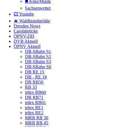
◼️ Kino/Musik
Sachsenwetter
🎞️ Youtube
🔥 Waldbrandgefahr
Dresden News
Carolabrücke
ÖPNV-DD
DVB Aktuell
ÖPNV Aktuell
DB-SBahn S1
DB-SBahn S2
DB-SBahn S3
DB-SBahn S8
DB RE 15
DB - RE 18
DB RB50
RB 33
trilex RB60
DB RB71
trilex RB61
trilex RE1
trilex RE2
MRB RB 30
MRB RB 45