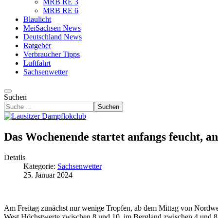
MRB RE 3
MRB RE 6
Blaulicht
MeiSachsen News
Deutschland News
Ratgeber
Verbraucher Tipps
Luftfahrt
Sachsenwetter
Suchen
Suchen
Das Wochenende startet anfangs feucht, a
Details
Kategorie:
Sachsenwetter
25. Januar 2024
Am Freitag zunächst nur wenige Tropfen, ab dem Mittag von Nordw
West Höchstwerte zwischen 8 und 10, im Bergland zwischen 4 und 8 