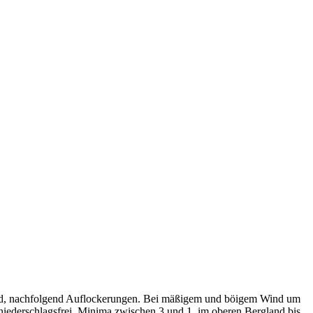
nd, nachfolgend Auflockerungen. Bei mäßigem und böigem Wind um
ederschlagsfrei. Minima zwischen 3 und 1, im oberen Bergland bis